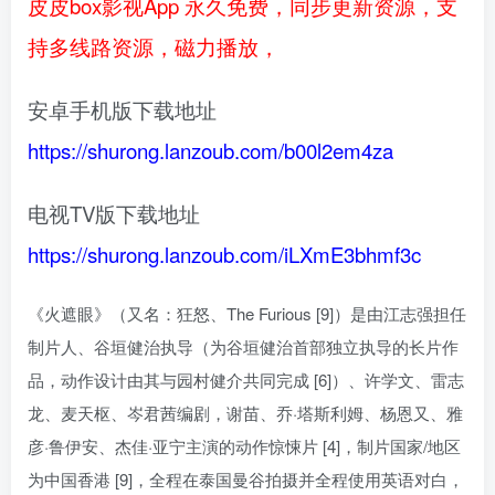
皮皮box影视App 永久免费，同步更新资源，支
持多线路资源，磁力播放，
安卓手机版下载地址
https://shurong.lanzoub.com/b00l2em4za
电视TV版下载地址
https://shurong.lanzoub.com/iLXmE3bhmf3c
《火遮眼》（又名：狂怒、The Furious [9]）是由江志强担任
制片人、谷垣健治执导（为谷垣健治首部独立执导的长片作
品，动作设计由其与园村健介共同完成 [6]）、许学文、雷志
龙、麦天枢、岑君茜编剧，谢苗、乔·塔斯利姆、杨恩又、雅
彦·鲁伊安、杰佳·亚宁主演的动作惊悚片 [4]，制片国家/地区
为中国香港 [9]，全程在泰国曼谷拍摄并全程使用英语对白，