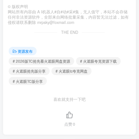
©
版权声明
网站所有内容由 A I机器人#自#动#采#集，无人值守，本站不会存储
任何非法资源软件，全部来自网络批量采集，内容暂无法过滤，如有
侵权请联系删除 mrpsky@foxmail.com
THE END
资源发布
# 2026版TC抢先看火遮眼网盘资源
# 火遮眼夸克资源下载
# 火遮眼抢先版分享
# 火遮眼tc夸克网盘
# 火遮眼TC版分享
喜欢就支持一下吧
点赞
0