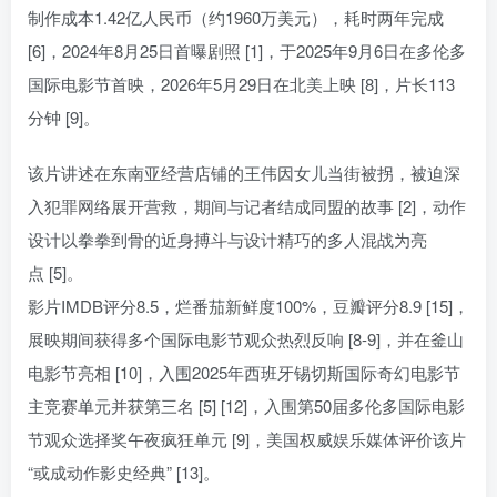
制作成本1.42亿人民币（约1960万美元），耗时两年完成
[6]，2024年8月25日首曝剧照 [1]，于2025年9月6日在多伦多
国际电影节首映，2026年5月29日在北美上映 [8]，片长113
分钟 [9]。
该片讲述在东南亚经营店铺的王伟因女儿当街被拐，被迫深
入犯罪网络展开营救，期间与记者结成同盟的故事 [2]，动作
设计以拳拳到骨的近身搏斗与设计精巧的多人混战为亮
点 [5]。
影片IMDB评分8.5，烂番茄新鲜度100%，豆瓣评分8.9 [15]，
展映期间获得多个国际电影节观众热烈反响 [8-9]，并在釜山
电影节亮相 [10]，入围2025年西班牙锡切斯国际奇幻电影节
主竞赛单元并获第三名 [5] [12]，入围第50届多伦多国际电影
节观众选择奖午夜疯狂单元 [9]，美国权威娱乐媒体评价该片
“或成动作影史经典” [13]。