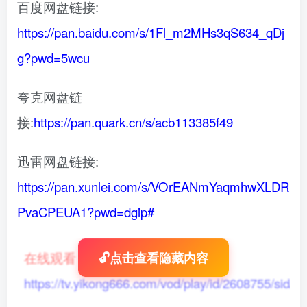
百度网盘链接:
https://pan.baidu.com/s/1Fl_m2MHs3qS634_qDj
g?pwd=5wcu
夸克网盘链
接:
https://pan.quark.cn/s/acb113385f49
迅雷网盘链接:
https://pan.xunlei.com/s/VOrEANmYaqmhwXLDR
PvaCPEUA1?pwd=dgip#
在线观看
：
🔓点击查看隐藏内容
https://tv.yikong666.com/vod/play/id/2608755/sid/1/