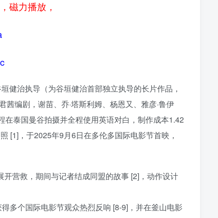
源，磁力播放，
a
3c
片人、谷垣健治执导（为谷垣健治首部独立执导的长片作品，
岑君茜编剧，谢苗、乔·塔斯利姆、杨恩又、雅彦·鲁伊
，全程在泰国曼谷拍摄并全程使用英语对白，制作成本1.42
剧照 [1]，于2025年9月6日在多伦多国际电影节首映，
开营救，期间与记者结成同盟的故事 [2]，动作设计
期间获得多个国际电影节观众热烈反响 [8-9]，并在釜山电影