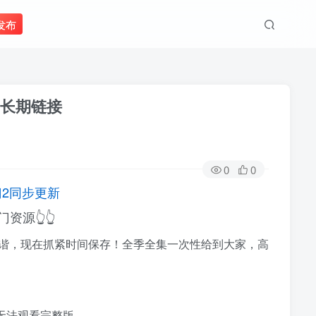
发布
 长期链接
0
0
门2同步更新
资源👆👆
和谐，现在抓紧时间保存！全季全集一次性给到大家，高
无法观看完整版