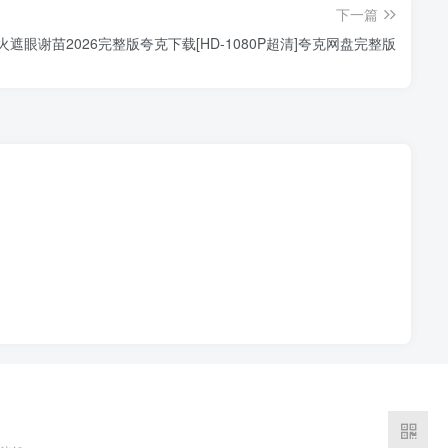
下一篇
火遮眼谢苗2026完整版夸克下载[HD-1080P超清]夸克网盘完整版