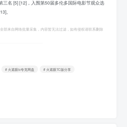
名 [5] [12]，入围第50届多伦多国际电影节观众选
3]。
件，全部来自网络批量采集，内容暂无法过滤，如有侵权请联系删除
# 火遮眼tc夸克网盘
# 火遮眼TC版分享