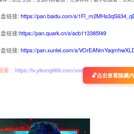
盘链接:
https://pan.baidu.com/s/1Fl_m2MHs3qS634_
盘链接:
https://pan.quark.cn/s/acb113385f49
盘链接:
https://pan.xunlei.com/s/VOrEANmYaqmhw
观看
：
https://tv.yikong666.com/vod/play/id/2608755/sid/
🔓点击查看隐藏
351)