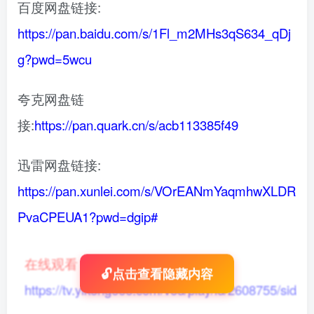
百度网盘链接:
https://pan.baidu.com/s/1Fl_m2MHs3qS634_qDj
g?pwd=5wcu
夸克网盘链
接:
https://pan.quark.cn/s/acb113385f49
迅雷网盘链接:
https://pan.xunlei.com/s/VOrEANmYaqmhwXLDR
PvaCPEUA1?pwd=dgip#
在线观看
：
🔓点击查看隐藏内容
https://tv.yikong666.com/vod/play/id/2608755/sid/1/