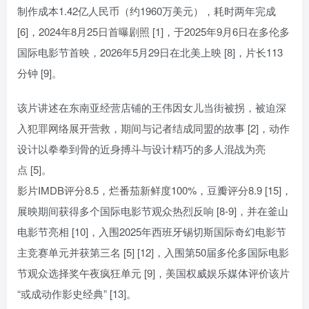
制作成本1.42亿人民币（约1960万美元），耗时两年完成
[6]，2024年8月25日首曝剧照 [1]，于2025年9月6日在多伦多
国际电影节首映，2026年5月29日在北美上映 [8]，片长113
分钟 [9]。
该片讲述在东南亚经营店铺的王伟因女儿当街被拐，被迫深
入犯罪网络展开营救，期间与记者结成同盟的故事 [2]，动作
设计以拳拳到骨的近身搏斗与设计精巧的多人混战为亮
点 [5]。
影片IMDB评分8.5，烂番茄新鲜度100%，豆瓣评分8.9 [15]，
展映期间获得多个国际电影节观众热烈反响 [8-9]，并在釜山
电影节亮相 [10]，入围2025年西班牙锡切斯国际奇幻电影节
主竞赛单元并获第三名 [5] [12]，入围第50届多伦多国际电影
节观众选择奖午夜疯狂单元 [9]，美国权威娱乐媒体评价该片
“或成动作影史经典” [13]。