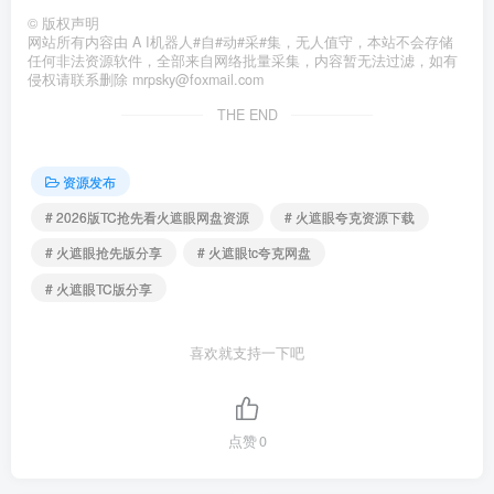
©
版权声明
网站所有内容由 A I机器人#自#动#采#集，无人值守，本站不会存储
任何非法资源软件，全部来自网络批量采集，内容暂无法过滤，如有
侵权请联系删除 mrpsky@foxmail.com
THE END
资源发布
# 2026版TC抢先看火遮眼网盘资源
# 火遮眼夸克资源下载
# 火遮眼抢先版分享
# 火遮眼tc夸克网盘
# 火遮眼TC版分享
喜欢就支持一下吧
点赞
0