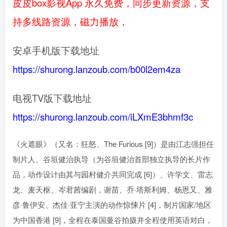
皮皮box影视App 永久免费，同步更新资源，支
持多线路资源，磁力播放，
安卓手机版下载地址
https://shurong.lanzoub.com/b00l2em4za
电视TV版下载地址
https://shurong.lanzoub.com/iLXmE3bhmf3c
《火遮眼》（又名：狂怒、The Furious [9]）是由江志强担任
制片人、谷垣健治执导（为谷垣健治首部独立执导的长片作
品，动作设计由其与园村健介共同完成 [6]）、许学文、雷志
龙、麦天枢、岑君茜编剧，谢苗、乔·塔斯利姆、杨恩又、雅
彦·鲁伊安、杰佳·亚宁主演的动作惊悚片 [4]，制片国家/地区
为中国香港 [9]，全程在泰国曼谷拍摄并全程使用英语对白，