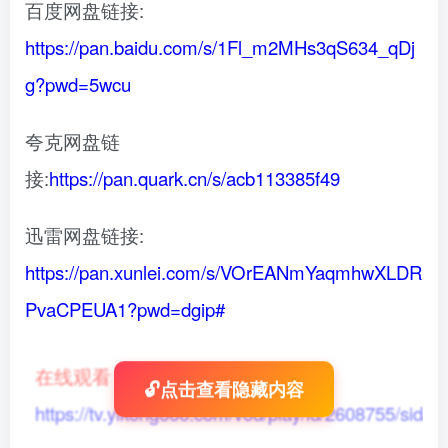
百度网盘链接:
https://pan.baidu.com/s/1Fl_m2MHs3qS634_qDj
g?pwd=5wcu
夸克网盘链
接:
https://pan.quark.cn/s/acb113385f49
迅雷网盘链接:
https://pan.xunlei.com/s/VOrEANmYaqmhwXLDR
PvaCPEUA1?pwd=dgip#
在线观看
：
🔓点击查看隐藏内容
https://tv.yikong666.com/vod/play/id/2608755/sid/1/