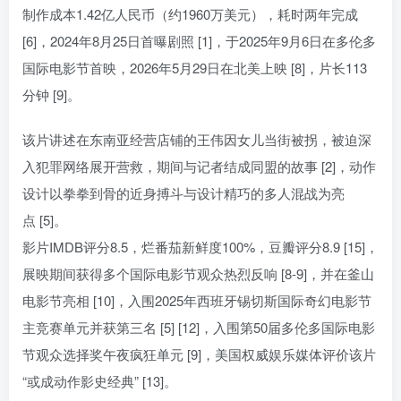
制作成本1.42亿人民币（约1960万美元），耗时两年完成
[6]，2024年8月25日首曝剧照 [1]，于2025年9月6日在多伦多
国际电影节首映，2026年5月29日在北美上映 [8]，片长113
分钟 [9]。
该片讲述在东南亚经营店铺的王伟因女儿当街被拐，被迫深
入犯罪网络展开营救，期间与记者结成同盟的故事 [2]，动作
设计以拳拳到骨的近身搏斗与设计精巧的多人混战为亮
点 [5]。
影片IMDB评分8.5，烂番茄新鲜度100%，豆瓣评分8.9 [15]，
展映期间获得多个国际电影节观众热烈反响 [8-9]，并在釜山
电影节亮相 [10]，入围2025年西班牙锡切斯国际奇幻电影节
主竞赛单元并获第三名 [5] [12]，入围第50届多伦多国际电影
节观众选择奖午夜疯狂单元 [9]，美国权威娱乐媒体评价该片
“或成动作影史经典” [13]。