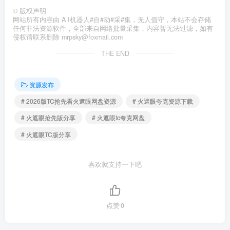
©
版权声明
网站所有内容由 A I机器人#自#动#采#集，无人值守，本站不会存储
任何非法资源软件，全部来自网络批量采集，内容暂无法过滤，如有
侵权请联系删除 mrpsky@foxmail.com
THE END
资源发布
# 2026版TC抢先看火遮眼网盘资源
# 火遮眼夸克资源下载
# 火遮眼抢先版分享
# 火遮眼tc夸克网盘
# 火遮眼TC版分享
喜欢就支持一下吧
点赞
0