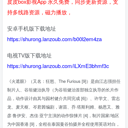
皮皮box影视App 永久免费，同步更新资源，支
持多线路资源，磁力播放，
安卓手机版下载地址
https://shurong.lanzoub.com/b00l2em4za
电视TV版下载地址
https://shurong.lanzoub.com/iLXmE3bhmf3c
《火遮眼》（又名：狂怒、The Furious [9]）是由江志强担任
制片人、谷垣健治执导（为谷垣健治首部独立执导的长片作
品，动作设计由其与园村健介共同完成 [6]）、许学文、雷志
龙、麦天枢、岑君茜编剧，谢苗、乔·塔斯利姆、杨恩又、雅
彦·鲁伊安、杰佳·亚宁主演的动作惊悚片 [4]，制片国家/地区
为中国香港 [9]，全程在泰国曼谷拍摄并全程使用英语对白，