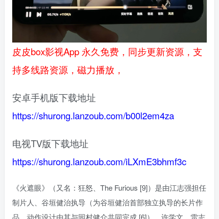
皮皮box影视App 永久免费，同步更新资源，支
持多线路资源，磁力播放，
安卓手机版下载地址
https://shurong.lanzoub.com/b00l2em4za
电视TV版下载地址
https://shurong.lanzoub.com/iLXmE3bhmf3c
《火遮眼》（又名：狂怒、The Furious [9]）是由江志强担任
制片人、谷垣健治执导（为谷垣健治首部独立执导的长片作
品，动作设计由其与园村健介共同完成 [6]）、许学文、雷志