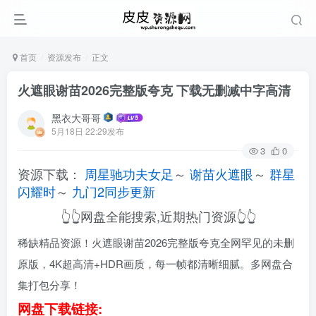
首页
资源发布
正文
火遮眼谢苗2026完整版夸克 下载无删减中字高清
黑衣大哥哥
5月18日 22:29发布
3
0
资源下载：
周星驰功夫女足
～
谢苗火遮眼
～
群星
闪耀时
～
九门2同步更新
👆👆网盘全能搜索,近期热门资源👆👆
稀缺精品资源！火遮眼谢苗2026完整版夸克全网罕见的未删
原版，4K超高清+HDR画质，每一帧都清晰细腻。多网盘合
集打包分享！
网盘下载链接: