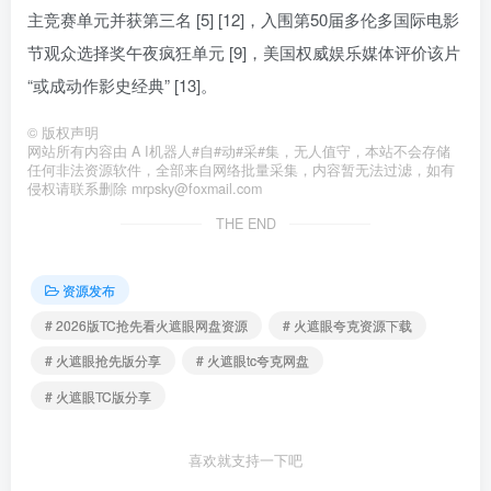
主竞赛单元并获第三名 [5] [12]，入围第50届多伦多国际电影
节观众选择奖午夜疯狂单元 [9]，美国权威娱乐媒体评价该片
“或成动作影史经典” [13]。
©
版权声明
网站所有内容由 A I机器人#自#动#采#集，无人值守，本站不会存储
任何非法资源软件，全部来自网络批量采集，内容暂无法过滤，如有
侵权请联系删除 mrpsky@foxmail.com
THE END
资源发布
# 2026版TC抢先看火遮眼网盘资源
# 火遮眼夸克资源下载
# 火遮眼抢先版分享
# 火遮眼tc夸克网盘
# 火遮眼TC版分享
喜欢就支持一下吧