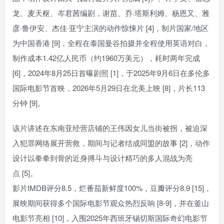
龙、麦天枢、岑君茜编剧，谢苗、乔·塔斯利姆、杨恩又、雅
彦·鲁伊安、杰佳·亚宁主演的动作惊悚片 [4]，制片国家/地区
为中国香港 [9]，全程在泰国曼谷拍摄并全程使用英语对白，
制作成本1.42亿人民币（约1960万美元），耗时两年完成
[6]，2024年8月25日首曝剧照 [1]，于2025年9月6日在多伦多
国际电影节首映，2026年5月29日在北美上映 [8]，片长113
分钟 [9]。
该片讲述在东南亚经营店铺的王伟因女儿当街被拐，被迫深
入犯罪网络展开营救，期间与记者结成同盟的故事 [2]，动作
设计以拳拳到骨的近身搏斗与设计精巧的多人混战为亮
点 [5]。
影片IMDB评分8.5，烂番茄新鲜度100%，豆瓣评分8.9 [15]，
展映期间获得多个国际电影节观众热烈反响 [8-9]，并在釜山
电影节亮相 [10]，入围2025年西班牙锡切斯国际奇幻电影节