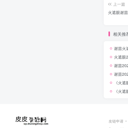
上一篇
火遮眼谢苗
相关推
谢苗火
火遮眼2
谢苗2
谢苗2
《火遮眼
《火遮眼
友链申请