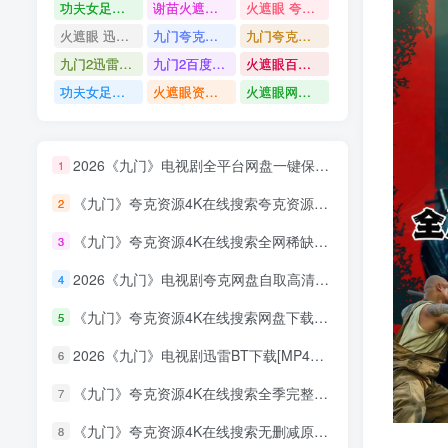
功夫女足修复版高清 4K 功夫女足夸克网盘哪里搜
谢苗火遮眼 百度网盘 资源夸克网盘
火遮眼 夸克网盘
(3762)
(6590)
(3792)
火遮眼 迅雷下载
九门夸克网盘
九门夸克网盘下载
(3761)
(3665)
(3665)
九门2迅雷下载链接
九门2百度网盘链接
火遮眼百度网盘资源下载
(3665)
(3665)
(2644)
功夫女足夸克网盘
火遮眼资源下载
火遮眼网盘分享
(1460)
(1397)
(1396)
2026《九门》电视剧全平台网盘一键保存观看
1
《九门》夸克资源4K在线搜索夸克资源减永久链接
2
《九门》夸克资源4K在线搜索全网稀缺百度夸克双网盘
3
2026《九门》电视剧夸克网盘自取高清全集免费下载
4
《九门》夸克资源4K在线搜索网盘下载免费自取无删减
5
2026《九门》电视剧迅雷BT下载[MP4／2G-5G]蓝光高清
6
《九门》夸克资源4K在线搜索全季完整版百度网盘免费下载无删减
7
《九门》夸克资源4K在线搜索无删减原声1080P高清在线收看
8