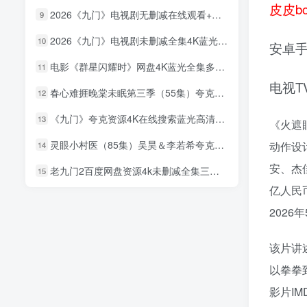
皮皮b
2026《九门》电视剧无删减在线观看+网盘双资源
9
2026《九门》电视剧未删减全集4K蓝光高清速存
10
安卓
电影《群星闪耀时》网盘4K蓝光全集多网盘免费分享
11
电视T
春心难捱晚棠未眠第三季（55集）夸克网盘短剧下载
12
《九门》夸克资源4K在线搜索蓝光高清网盘永久有效
13
《火遮
灵眼小村医（85集）吴昊＆李若希夸克网盘短剧下载
动作设
14
安、杰
老九门2百度网盘资源4k未删减全集三网盘高清免费分享
15
亿人民币
2026
该片讲
以拳拳
影片IM