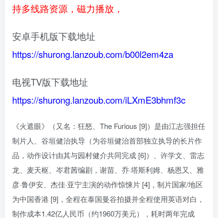
持多线路资源，磁力播放，
安卓手机版下载地址
https://shurong.lanzoub.com/b00l2em4za
电视TV版下载地址
https://shurong.lanzoub.com/iLXmE3bhmf3c
《火遮眼》（又名：狂怒、The Furious [9]）是由江志强担任
制片人、谷垣健治执导（为谷垣健治首部独立执导的长片作
品，动作设计由其与园村健介共同完成 [6]）、许学文、雷志
龙、麦天枢、岑君茜编剧，谢苗、乔·塔斯利姆、杨恩又、雅
彦·鲁伊安、杰佳·亚宁主演的动作惊悚片 [4]，制片国家/地区
为中国香港 [9]，全程在泰国曼谷拍摄并全程使用英语对白，
制作成本1.42亿人民币（约1960万美元），耗时两年完成