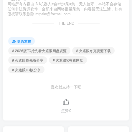
网站所有内容由 A I机器人#自#动#采#集，无人值守，本站不会存储
任何非法资源软件，全部来自网络批量采集，内容暂无法过滤，如有
侵权请联系删除 mrpsky@foxmail.com
THE END
资源发布
# 2026版TC抢先看火遮眼网盘资源
# 火遮眼夸克资源下载
# 火遮眼抢先版分享
# 火遮眼tc夸克网盘
# 火遮眼TC版分享
喜欢就支持一下吧
点赞
0