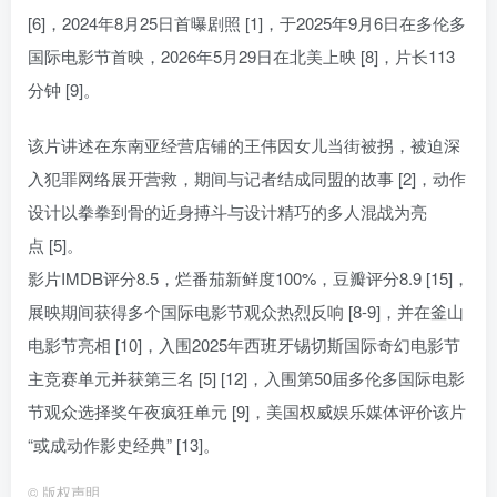
[6]，2024年8月25日首曝剧照 [1]，于2025年9月6日在多伦多
国际电影节首映，2026年5月29日在北美上映 [8]，片长113
分钟 [9]。
该片讲述在东南亚经营店铺的王伟因女儿当街被拐，被迫深
入犯罪网络展开营救，期间与记者结成同盟的故事 [2]，动作
设计以拳拳到骨的近身搏斗与设计精巧的多人混战为亮
点 [5]。
影片IMDB评分8.5，烂番茄新鲜度100%，豆瓣评分8.9 [15]，
展映期间获得多个国际电影节观众热烈反响 [8-9]，并在釜山
电影节亮相 [10]，入围2025年西班牙锡切斯国际奇幻电影节
主竞赛单元并获第三名 [5] [12]，入围第50届多伦多国际电影
节观众选择奖午夜疯狂单元 [9]，美国权威娱乐媒体评价该片
“或成动作影史经典” [13]。
©
版权声明