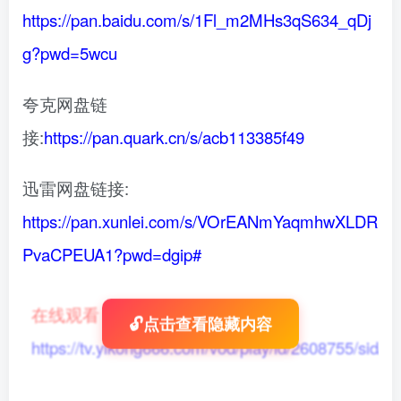
https://pan.baidu.com/s/1Fl_m2MHs3qS634_qDj
g?pwd=5wcu
夸克网盘链
接:
https://pan.quark.cn/s/acb113385f49
迅雷网盘链接:
https://pan.xunlei.com/s/VOrEANmYaqmhwXLDR
PvaCPEUA1?pwd=dgip#
在线观看
：
🔓点击查看隐藏内容
https://tv.yikong666.com/vod/play/id/2608755/sid/1/