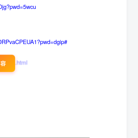
qDjg?pwd=5wcu
XLDRPvaCPEUA1?pwd=dgip#
1/nid/1.html
内容