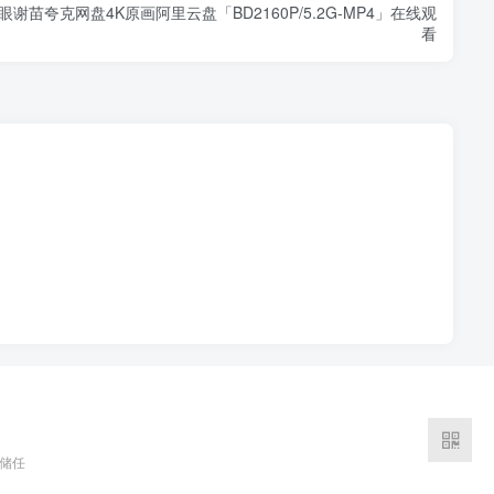
眼谢苗夸克网盘4K原画阿里云盘「BD2160P/5.2G-MP4」在线观
看
存储任