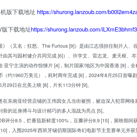
手机版下载地址
https://shurong.lanzoub.com/b00l2em4z
V版下载地址
https://shurong.lanzoub.com/iLXmE3bhmf
眼》（又名：狂怒、The Furious [9]）是由江志强担任制
计由其与园村健介共同完成 [6]）、许学文、雷志龙、麦天枢、
佳·亚宁主演的动作惊悚片 [4]，制片国家/地区为中国香港 [9]
（约1960万美元），耗时两年完成 [6]，2024年8月25日首曝
年5月29日在北美上映 [8]，片长113分钟 [9]。
述在东南亚经营店铺的王伟因女儿当街被拐，被迫深入犯罪网络展
到骨的近身搏斗与设计精巧的多人混战为亮点 [5]。
DB评分8.5，烂番茄新鲜度100%，豆瓣评分8.9 [15]，展映
[10]，入围2025年西班牙锡切斯国际奇幻电影节主竞赛单元并获第三