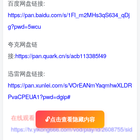
百度网盘链接:
https://pan.baidu.com/s/1Fl_m2MHs3qS634_qDj
g?pwd=5wcu
夸克网盘链
接:
https://pan.quark.cn/s/acb113385f49
迅雷网盘链接:
https://pan.xunlei.com/s/VOrEANmYaqmhwXLDR
PvaCPEUA1?pwd=dgip#
在线观看
：
🔓点击查看隐藏内容
https://tv.yikong666.com/vod/play/id/2608755/sid/1/