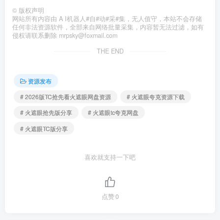
©
版权声明
网站所有内容由 A I机器人#自#动#采#集，无人值守，本站不会存储
任何非法资源软件，全部来自网络批量采集，内容暂无法过滤，如有
侵权请联系删除 mrpsky@foxmail.com
THE END
资源发布
# 2026版TC抢先看火遮眼网盘资源
# 火遮眼夸克资源下载
# 火遮眼抢先版分享
# 火遮眼tc夸克网盘
# 火遮眼TC版分享
喜欢就支持一下吧
点赞
0