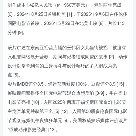
制作成本1.42亿人民币（约1960万美元），耗时两年完成
[6]，2024年8月25日首曝剧照 [1]，于2025年9月6日在多伦多
国际电影节首映，2026年5月29日在北美上映 [8]，片长113
分钟 [9]。
该片讲述在东南亚经营店铺的王伟因女儿当街被拐，被迫深
入犯罪网络展开营救，期间与记者结成同盟的故事 [2]，动作
设计以拳拳到骨的近身搏斗与设计精巧的多人混战为亮
点 [5]。
影片IMDB评分8.5，烂番茄新鲜度100%，豆瓣评分8.9 [15]，
展映期间获得多个国际电影节观众热烈反响 [8-9]，并在釜山
电影节亮相 [10]，入围2025年西班牙锡切斯国际奇幻电影节
主竞赛单元并获第三名 [5] [12]，入围第50届多伦多国际电影
节观众选择奖午夜疯狂单元 [9]，美国权威娱乐媒体评价该片
“或成动作影史经典” [13]。