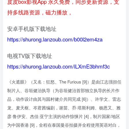
皮皮box影视App 永久免费，同步更新资源，支
持多线路资源，磁力播放，
安卓手机版下载地址
https://shurong.lanzoub.com/b00l2em4za
电视TV版下载地址
https://shurong.lanzoub.com/iLXmE3bhmf3c
《火遮眼》（又名：狂怒、The Furious [9]）是由江志强担任
制片人、谷垣健治执导（为谷垣健治首部独立执导的长片作
品，动作设计由其与园村健介共同完成 [6]）、许学文、雷志
龙、麦天枢、岑君茜编剧，谢苗、乔·塔斯利姆、杨恩又、雅
彦·鲁伊安、杰佳·亚宁主演的动作惊悚片 [4]，制片国家/地区
为中国香港 [9]，全程在泰国曼谷拍摄并全程使用英语对白，