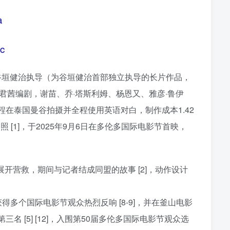
a
3c
片人、谷垣健治执导（为谷垣健治首部独立执导的长片作品，
岑君茜编剧，谢苗、乔·塔斯利姆、杨恩又、雅彦·鲁伊
，全程在泰国曼谷拍摄并全程使用英语对白，制作成本1.42
剧照 [1]，于2025年9月6日在多伦多国际电影节首映，
开营救，期间与记者结成同盟的故事 [2]，动作设计
期间获得多个国际电影节观众热烈反响 [8-9]，并在釜山电影
名 [5] [12]，入围第50届多伦多国际电影节观众选