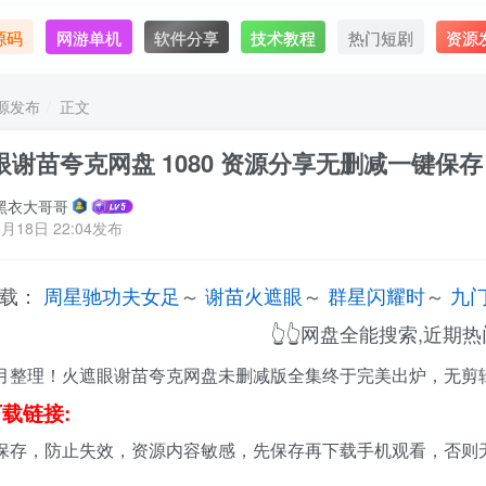
源码
网游单机
软件分享
技术教程
热门短剧
资源
源发布
正文
眼谢苗夸克网盘 1080 资源分享无删减一键保存
黑衣大哥哥
5月18日 22:04发布
下载：
周星驰功夫女足
～
谢苗火遮眼
～
群星闪耀时
～
九
👆👆网盘全能搜索,近期热门
月整理！火遮眼谢苗夸克网盘未删减版全集终于完美出炉，无剪
载链接:
保存，防止失效，资源内容敏感，先保存再下载手机观看，否则