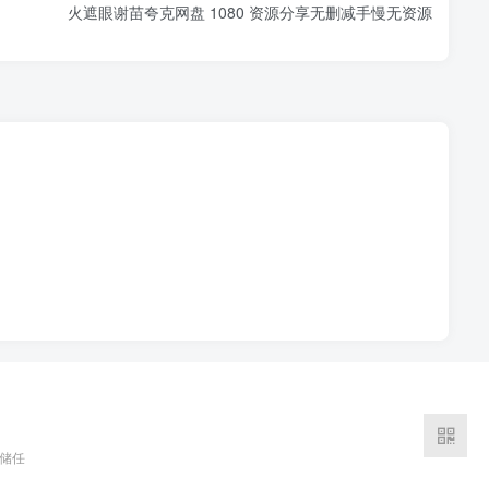
火遮眼谢苗夸克网盘 1080 资源分享无删减手慢无资源
存储任