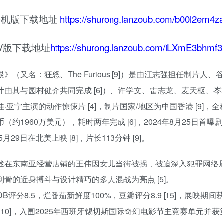
手机版下载地址
https://shurong.lanzoub.com/b00l2em4z
V版下载地址
https://shurong.lanzoub.com/iLXmE3bhmf
眼》（又名：狂怒、The Furious [9]）是由江志强担任制
计由其与园村健介共同完成 [6]）、许学文、雷志龙、麦天枢、
佳·亚宁主演的动作惊悚片 [4]，制片国家/地区为中国香港 [9]
（约1960万美元），耗时两年完成 [6]，2024年8月25日首曝
年5月29日在北美上映 [8]，片长113分钟 [9]。
述在东南亚经营店铺的王伟因女儿当街被拐，被迫深入犯罪网络展
到骨的近身搏斗与设计精巧的多人混战为亮点 [5]。
DB评分8.5，烂番茄新鲜度100%，豆瓣评分8.9 [15]，展映
[10]，入围2025年西班牙锡切斯国际奇幻电影节主竞赛单元并获第三