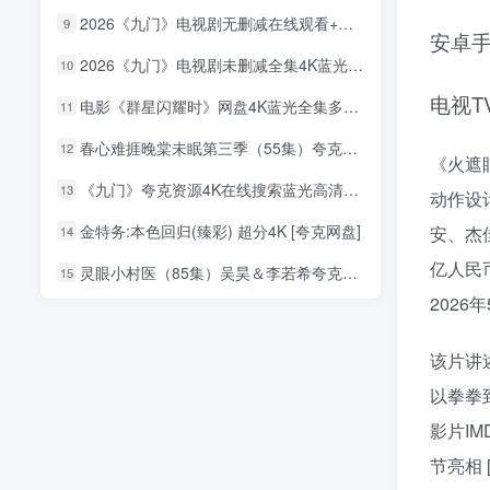
2026《九门》电视剧无删减在线观看+网盘双资源
9
安卓
2026《九门》电视剧未删减全集4K蓝光高清速存
10
电视T
电影《群星闪耀时》网盘4K蓝光全集多网盘免费分享
11
春心难捱晚棠未眠第三季（55集）夸克网盘短剧下载
12
《火遮
《九门》夸克资源4K在线搜索蓝光高清网盘永久有效
13
动作设
金特务:本色回归(臻彩) 超分4K [夸克网盘]
安、杰
14
亿人民币
灵眼小村医（85集）吴昊＆李若希夸克网盘短剧下载
15
2026
该片讲
以拳拳
影片IM
节亮相 