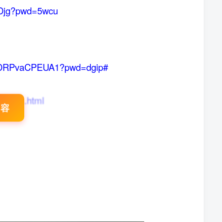
qDjg?pwd=5wcu
XLDRPvaCPEUA1?pwd=dgip#
1/nid/1.html
内容