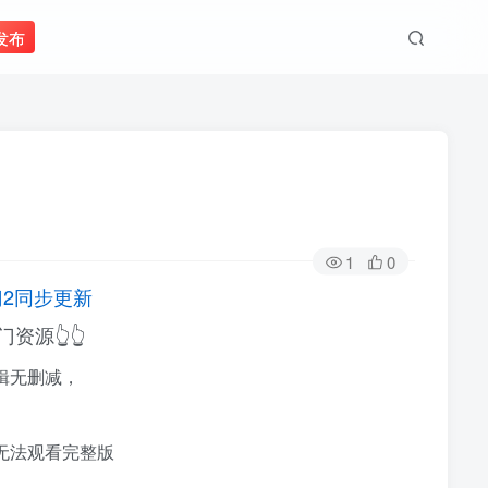
发布
1
0
门2同步更新
资源👆👆
辑无删减，
无法观看完整版