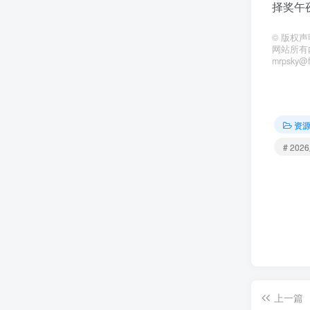
择奖午夜
©
版权声
网站所有
mrpsky@f
资
# 20
上一篇