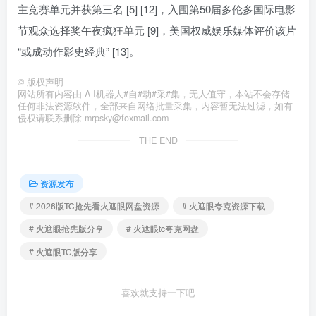
主竞赛单元并获第三名 [5] [12]，入围第50届多伦多国际电影
节观众选择奖午夜疯狂单元 [9]，美国权威娱乐媒体评价该片
“或成动作影史经典” [13]。
©
版权声明
网站所有内容由 A I机器人#自#动#采#集，无人值守，本站不会存储
任何非法资源软件，全部来自网络批量采集，内容暂无法过滤，如有
侵权请联系删除 mrpsky@foxmail.com
THE END
资源发布
# 2026版TC抢先看火遮眼网盘资源
# 火遮眼夸克资源下载
# 火遮眼抢先版分享
# 火遮眼tc夸克网盘
# 火遮眼TC版分享
喜欢就支持一下吧