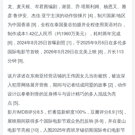
龙、麦天枢、岑君茜编剧，谢苗、乔·塔斯利姆、杨恩又、雅
彦·鲁伊安、杰佳·亚宁主演的动作惊悚片 [4]，制片国家/地区
为中国香港 [9]，全程在泰国曼谷拍摄并全程使用英语对白，
制作成本1.42亿人民币（约1960万美元），耗时两年完成
[6]，2024年8月25日首曝剧照 [1]，于2025年9月6日在多伦多
国际电影节首映，2026年5月29日在北美上映 [8]，片长113
分钟 [9]。
该片讲述在东南亚经营店铺的王伟因女儿当街被拐，被迫深
入犯罪网络展开营救，期间与记者结成同盟的故事 [2]，动作
设计以拳拳到骨的近身搏斗与设计精巧的多人混战为亮
点 [5]。
影片IMDB评分8.5，烂番茄新鲜度100%，豆瓣评分8.9 [15]，
展映期间获得多个国际电影节观众热烈反响 [8-9]，并在釜山
电影节亮相 [10]，入围2025年西班牙锡切斯国际奇幻电影节