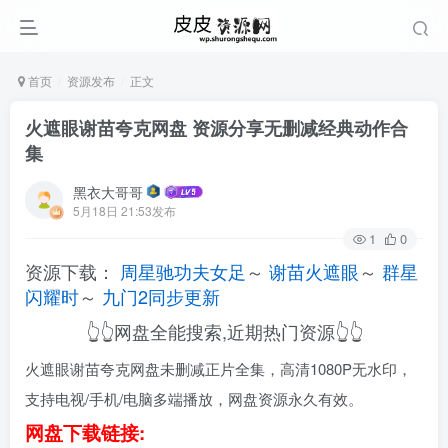
首页
资源发布
正文
火遮眼谢苗夸克网盘 资源分享无删减经典动作合
集
黑衣大哥哥
5月18日 21:53发布
1
0
资源下载：
周星驰功夫女足
～
谢苗火遮眼
～
群星
闪耀时
～
九门2同步更新
👆👆网盘全能搜索,近期热门资源👆👆
火遮眼谢苗夸克网盘未删减正片全集，高清1080P无水印，
支持电视/手机/电脑多端播放，网盘资源永久有效。
网盘下载链接: