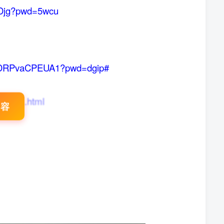
qDjg?pwd=5wcu
XLDRPvaCPEUA1?pwd=dgip#
1/nid/1.html
内容