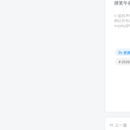
择奖午夜
©
版权声
网站所有
mrpsky@f
资
# 20
上一篇