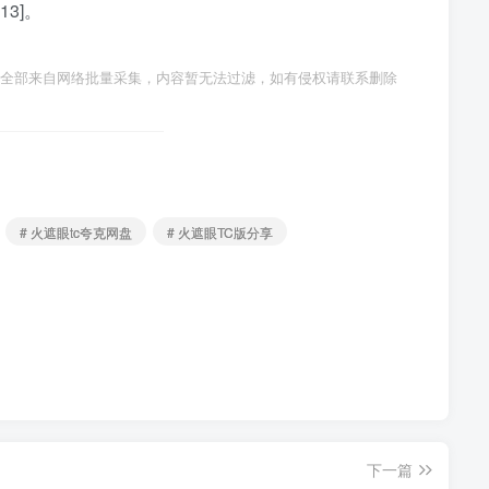
3]。
件，全部来自网络批量采集，内容暂无法过滤，如有侵权请联系删除
# 火遮眼tc夸克网盘
# 火遮眼TC版分享
下一篇