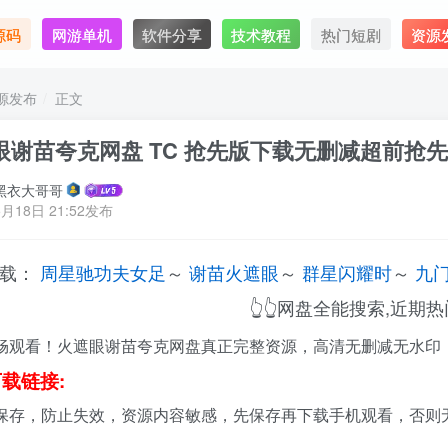
源码
网游单机
软件分享
技术教程
热门短剧
资源
源发布
正文
眼谢苗夸克网盘 TC 抢先版下载无删减超前抢
黑衣大哥哥
5月18日 21:52发布
下载：
周星驰功夫女足
～
谢苗火遮眼
～
群星闪耀时
～
九
👆👆网盘全能搜索,近期热门
畅观看！火遮眼谢苗夸克网盘真正完整资源，高清无删减无水印
载链接:
保存，防止失效，资源内容敏感，先保存再下载手机观看，否则