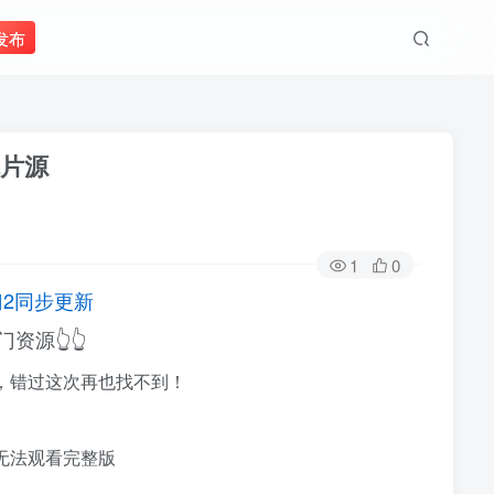
发布
先片源
1
0
门2同步更新
资源👆👆
，错过这次再也找不到！
无法观看完整版