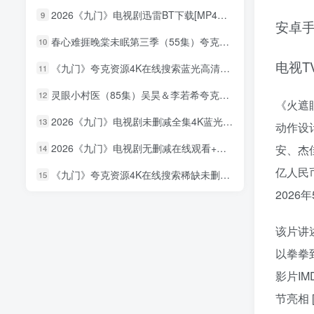
2026《九门》电视剧迅雷BT下载[MP4／2G-5G]蓝光高清
9
安卓
春心难捱晚棠未眠第三季（55集）夸克网盘短剧下载
10
电视T
《九门》夸克资源4K在线搜索蓝光高清网盘永久有效
11
灵眼小村医（85集）吴昊＆李若希夸克网盘短剧下载
12
《火遮
2026《九门》电视剧未删减全集4K蓝光高清速存
13
动作设
2026《九门》电视剧无删减在线观看+网盘双资源
安、杰
14
亿人民币
《九门》夸克资源4K在线搜索稀缺未删减三网盘同步更新
15
2026
该片讲
以拳拳
影片IM
节亮相 