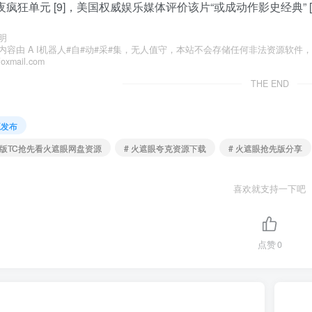
疯狂单元 [9]，美国权威娱乐媒体评价该片“或成动作影史经典” [1
明
内容由 A I机器人#自#动#采#集，无人值守，本站不会存储任何非法资源软
oxmail.com
THE END
源发布
26版TC抢先看火遮眼网盘资源
# 火遮眼夸克资源下载
# 火遮眼抢先版分享
喜欢就支持一下吧
点赞
0