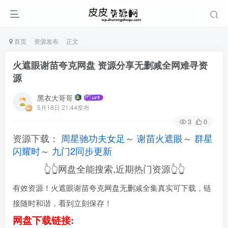
首页
资源发布
正文
火遮眼谢苗夸克网盘 资源分享无删减全网难寻资
源
黑衣大哥哥
5月18日 21:44发布
3
0
资源下载：
周星驰功夫女足
～
谢苗火遮眼
～
群星
闪耀时
～
九门2同步更新
👆👆网盘全能搜索,近期热门资源👆👆
有效资源！火遮眼谢苗夸克网盘无删减全集真实可下载，链
接随时和谐，看到立刻保存！
网盘下载链接: