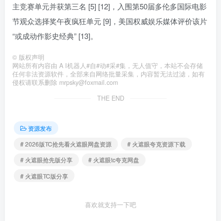
主竞赛单元并获第三名 [5] [12]，入围第50届多伦多国际电影
节观众选择奖午夜疯狂单元 [9]，美国权威娱乐媒体评价该片
“或成动作影史经典” [13]。
©
版权声明
网站所有内容由 A I机器人#自#动#采#集，无人值守，本站不会存储
任何非法资源软件，全部来自网络批量采集，内容暂无法过滤，如有
侵权请联系删除 mrpsky@foxmail.com
THE END
资源发布
# 2026版TC抢先看火遮眼网盘资源
# 火遮眼夸克资源下载
# 火遮眼抢先版分享
# 火遮眼tc夸克网盘
# 火遮眼TC版分享
喜欢就支持一下吧