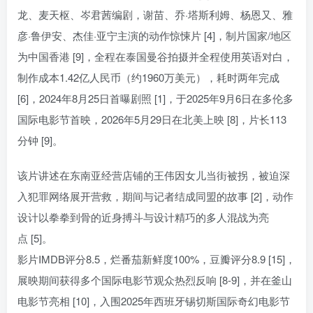
龙、麦天枢、岑君茜编剧，谢苗、乔·塔斯利姆、杨恩又、雅
彦·鲁伊安、杰佳·亚宁主演的动作惊悚片 [4]，制片国家/地区
为中国香港 [9]，全程在泰国曼谷拍摄并全程使用英语对白，
制作成本1.42亿人民币（约1960万美元），耗时两年完成
[6]，2024年8月25日首曝剧照 [1]，于2025年9月6日在多伦多
国际电影节首映，2026年5月29日在北美上映 [8]，片长113
分钟 [9]。
该片讲述在东南亚经营店铺的王伟因女儿当街被拐，被迫深
入犯罪网络展开营救，期间与记者结成同盟的故事 [2]，动作
设计以拳拳到骨的近身搏斗与设计精巧的多人混战为亮
点 [5]。
影片IMDB评分8.5，烂番茄新鲜度100%，豆瓣评分8.9 [15]，
展映期间获得多个国际电影节观众热烈反响 [8-9]，并在釜山
电影节亮相 [10]，入围2025年西班牙锡切斯国际奇幻电影节