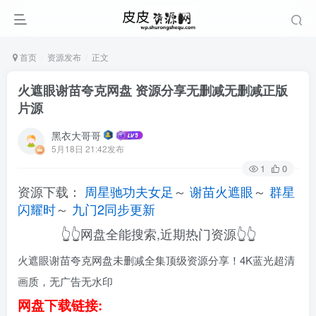
首页
资源发布
正文
火遮眼谢苗夸克网盘 资源分享无删减无删减正版
片源
黑衣大哥哥
5月18日 21:42发布
1
0
资源下载：
周星驰功夫女足
～
谢苗火遮眼
～
群星
闪耀时
～
九门2同步更新
👆👆网盘全能搜索,近期热门资源👆👆
火遮眼谢苗夸克网盘未删减全集顶级资源分享！4K蓝光超清
画质，无广告无水印
网盘下载链接: