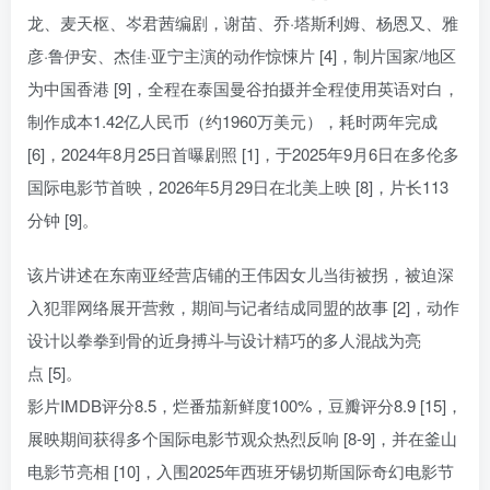
龙、麦天枢、岑君茜编剧，谢苗、乔·塔斯利姆、杨恩又、雅
彦·鲁伊安、杰佳·亚宁主演的动作惊悚片 [4]，制片国家/地区
为中国香港 [9]，全程在泰国曼谷拍摄并全程使用英语对白，
制作成本1.42亿人民币（约1960万美元），耗时两年完成
[6]，2024年8月25日首曝剧照 [1]，于2025年9月6日在多伦多
国际电影节首映，2026年5月29日在北美上映 [8]，片长113
分钟 [9]。
该片讲述在东南亚经营店铺的王伟因女儿当街被拐，被迫深
入犯罪网络展开营救，期间与记者结成同盟的故事 [2]，动作
设计以拳拳到骨的近身搏斗与设计精巧的多人混战为亮
点 [5]。
影片IMDB评分8.5，烂番茄新鲜度100%，豆瓣评分8.9 [15]，
展映期间获得多个国际电影节观众热烈反响 [8-9]，并在釜山
电影节亮相 [10]，入围2025年西班牙锡切斯国际奇幻电影节