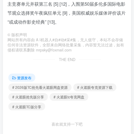
主竞赛单元并获第三名 [5] [12]，入围第50届多伦多国际电影
节观众选择奖午夜疯狂单元 [9]，美国权威娱乐媒体评价该片
“或成动作影史经典” [13]。
©
版权声明
网站所有内容由 A I机器人#自#动#采#集，无人值守，本站不会存储
任何非法资源软件，全部来自网络批量采集，内容暂无法过滤，如有
侵权请联系删除 mrpsky@foxmail.com
THE END
资源发布
# 2026版TC抢先看火遮眼网盘资源
# 火遮眼夸克资源下载
# 火遮眼抢先版分享
# 火遮眼tc夸克网盘
# 火遮眼TC版分享
喜欢就支持一下吧