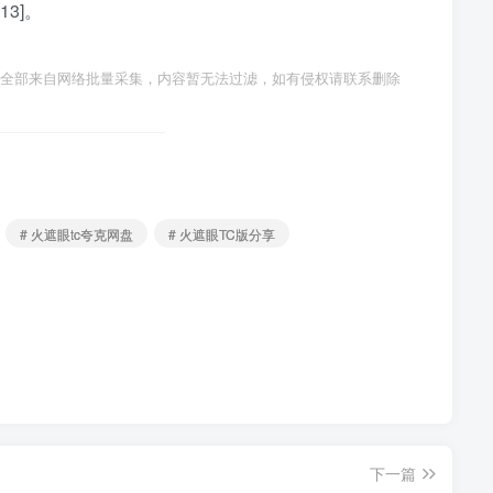
3]。
件，全部来自网络批量采集，内容暂无法过滤，如有侵权请联系删除
# 火遮眼tc夸克网盘
# 火遮眼TC版分享
下一篇