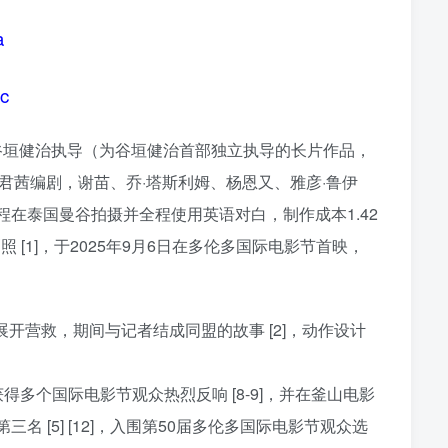
a
3c
片人、谷垣健治执导（为谷垣健治首部独立执导的长片作品，
岑君茜编剧，谢苗、乔·塔斯利姆、杨恩又、雅彦·鲁伊
，全程在泰国曼谷拍摄并全程使用英语对白，制作成本1.42
剧照 [1]，于2025年9月6日在多伦多国际电影节首映，
开营救，期间与记者结成同盟的故事 [2]，动作设计
期间获得多个国际电影节观众热烈反响 [8-9]，并在釜山电影
名 [5] [12]，入围第50届多伦多国际电影节观众选