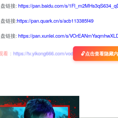
盘链接:
https://pan.baidu.com/s/1Fl_m2MHs3qS634_
盘链接:
https://pan.quark.cn/s/acb113385f49
盘链接:
https://pan.xunlei.com/s/VOrEANmYaqmhw
观看
：
https://tv.yikong666.com/vod/play/id/2608755/sid/
🔓点击查看隐藏
351)