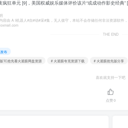
疯狂单元 [9]，美国权威娱乐媒体评价该片“或成动作影史经典” [1
明
内容由 A I机器人#自#动#采#集，无人值守，本站不会存储任何非法资源软
oxmail.com
THE END
源发布
26版TC抢先看火遮眼网盘资源
# 火遮眼夸克资源下载
# 火遮眼抢先版分享
喜欢就支持一下吧
点赞
0