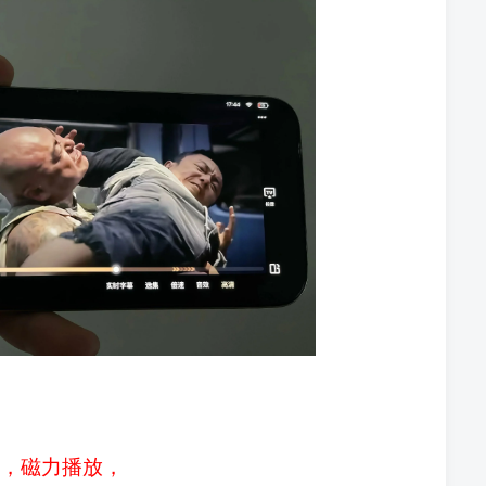
源，磁力播放，