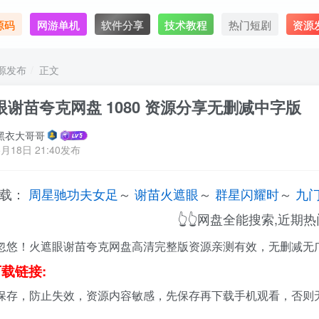
源码
网游单机
软件分享
技术教程
热门短剧
资源
源发布
正文
眼谢苗夸克网盘 1080 资源分享无删减中字版
黑衣大哥哥
5月18日 21:40发布
下载：
周星驰功夫女足
～
谢苗火遮眼
～
群星闪耀时
～
九
👆👆网盘全能搜索,近期热门
忽悠！火遮眼谢苗夸克网盘高清完整版资源亲测有效，无删减无
载链接:
保存，防止失效，资源内容敏感，先保存再下载手机观看，否则