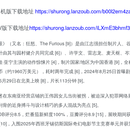
手机版下载地址
https://shurong.lanzoub.com/b00l2em4z
V版下载地址
https://shurong.lanzoub.com/iLXmE3bhmf
眼》（又名：狂怒、The Furious [9]）是由江志强担任制
计由其与园村健介共同完成 [6]）、许学文、雷志龙、麦天枢、
佳·亚宁主演的动作惊悚片 [4]，制片国家/地区为中国香港 [9]
（约1960万美元），耗时两年完成 [6]，2024年8月25日首曝
年5月29日在北美上映 [8]，片长113分钟 [9]。
述在东南亚经营店铺的王伟因女儿当街被拐，被迫深入犯罪网络展
到骨的近身搏斗与设计精巧的多人混战为亮点 [5]。
DB评分8.5，烂番茄新鲜度100%，豆瓣评分8.9 [15]，展映
[10]，入围2025年西班牙锡切斯国际奇幻电影节主竞赛单元并获第三