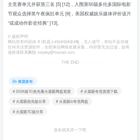
主竞赛单元并获第三名 [5] [12]，入围第50届多伦多国际电影
节观众选择奖午夜疯狂单元 [9]，美国权威娱乐媒体评价该片
“或成动作影史经典” [13]。
©
版权声明
网站所有内容由 A I机器人#自#动#采#集，无人值守，本站不会存储
任何非法资源软件，全部来自网络批量采集，内容暂无法过滤，如有
侵权请联系删除 mrpsky@foxmail.com
THE END
资源发布
# 2026版TC抢先看火遮眼网盘资源
# 火遮眼夸克资源下载
# 火遮眼抢先版分享
# 火遮眼tc夸克网盘
# 火遮眼TC版分享
喜欢就支持一下吧