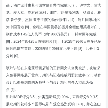
品，动作设计由其与园村健介共同完成 [6]）、许学文、雷志
龙、麦天枢、岑君茜编剧，谢苗、乔·塔斯利姆、杨恩又、雅
彦·鲁伊安、杰佳·亚宁主演的动作惊悚片 [4]，制片国家/地区
为中国香港 [9]，全程在泰国曼谷拍摄并全程使用英语对白，
制作成本1.42亿人民币（约1960万美元），耗时两年完成
[6]，2024年8月25日首曝剧照 [1]，于2025年9月6日在多伦多
国际电影节首映，2026年5月29日在北美上映 [8]，片长113
分钟 [9]。
该片讲述在东南亚经营店铺的王伟因女儿当街被拐，被迫深
入犯罪网络展开营救，期间与记者结成同盟的故事 [2]，动作
设计以拳拳到骨的近身搏斗与设计精巧的多人混战为亮
点 [5]。
影片IMDB评分8.5，烂番茄新鲜度100%，豆瓣评分8.9 [15]，
展映期间获得多个国际电影节观众热烈反响 [8-9]，并在釜山