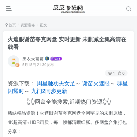
首页
资源发布
正文
火遮眼谢苗夸克网盘 实时更新 未删减全集高清在
线看
黑衣大哥哥
5月18日 21:30发布
1
0
资源下载：
周星驰功夫女足
～
谢苗火遮眼
～
群星
闪耀时
～
九门2同步更新
👆👆网盘全能搜索,近期热门资源👆👆
稀缺精品资源！火遮眼谢苗夸克网盘全网罕见的未删原版，
4K超高清+HDR画质，每一帧都清晰细腻。多网盘合集打包
分享！