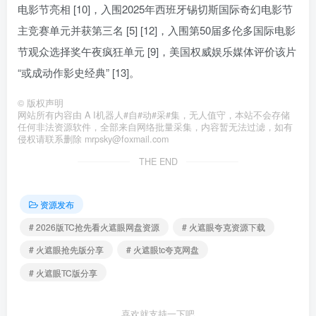
电影节亮相 [10]，入围2025年西班牙锡切斯国际奇幻电影节
主竞赛单元并获第三名 [5] [12]，入围第50届多伦多国际电影
节观众选择奖午夜疯狂单元 [9]，美国权威娱乐媒体评价该片
“或成动作影史经典” [13]。
©
版权声明
网站所有内容由 A I机器人#自#动#采#集，无人值守，本站不会存储
任何非法资源软件，全部来自网络批量采集，内容暂无法过滤，如有
侵权请联系删除 mrpsky@foxmail.com
THE END
资源发布
# 2026版TC抢先看火遮眼网盘资源
# 火遮眼夸克资源下载
# 火遮眼抢先版分享
# 火遮眼tc夸克网盘
# 火遮眼TC版分享
喜欢就支持一下吧