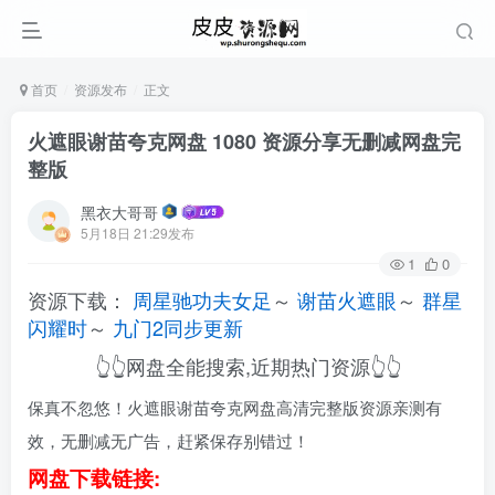
首页
资源发布
正文
火遮眼谢苗夸克网盘 1080 资源分享无删减网盘完
整版
黑衣大哥哥
5月18日 21:29发布
1
0
资源下载：
周星驰功夫女足
～
谢苗火遮眼
～
群星
闪耀时
～
九门2同步更新
👆👆网盘全能搜索,近期热门资源👆👆
保真不忽悠！火遮眼谢苗夸克网盘高清完整版资源亲测有
效，无删减无广告，赶紧保存别错过！
网盘下载链接: