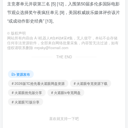
主竞赛单元并获第三名 [5] [12]，入围第50届多伦多国际电影
节观众选择奖午夜疯狂单元 [9]，美国权威娱乐媒体评价该片
“或成动作影史经典” [13]。
©
版权声明
网站所有内容由 A I机器人#自#动#采#集，无人值守，本站不会存储
任何非法资源软件，全部来自网络批量采集，内容暂无法过滤，如有
侵权请联系删除 mrpsky@foxmail.com
THE END
资源发布
# 2026版TC抢先看火遮眼网盘资源
# 火遮眼夸克资源下载
# 火遮眼抢先版分享
# 火遮眼tc夸克网盘
# 火遮眼TC版分享
喜欢就支持一下吧