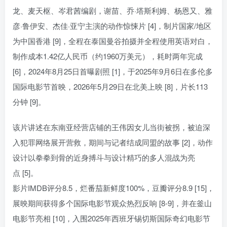
龙、麦天枢、岑君茜编剧，谢苗、乔·塔斯利姆、杨恩又、雅
彦·鲁伊安、杰佳·亚宁主演的动作惊悚片 [4]，制片国家/地区
为中国香港 [9]，全程在泰国曼谷拍摄并全程使用英语对白，
制作成本1.42亿人民币（约1960万美元），耗时两年完成
[6]，2024年8月25日首曝剧照 [1]，于2025年9月6日在多伦多
国际电影节首映，2026年5月29日在北美上映 [8]，片长113
分钟 [9]。
该片讲述在东南亚经营店铺的王伟因女儿当街被拐，被迫深
入犯罪网络展开营救，期间与记者结成同盟的故事 [2]，动作
设计以拳拳到骨的近身搏斗与设计精巧的多人混战为亮
点 [5]。
影片IMDB评分8.5，烂番茄新鲜度100%，豆瓣评分8.9 [15]，
展映期间获得多个国际电影节观众热烈反响 [8-9]，并在釜山
电影节亮相 [10]，入围2025年西班牙锡切斯国际奇幻电影节