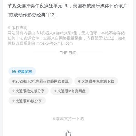
节观众选择奖午夜疯狂单元 [9]，美国权威娱乐媒体评价该片
“或成动作影史经典” [13]。
©
版权声明
网站所有内容由 A I机器人#自#动#采#集，无人值守，本站不会存储
任何非法资源软件，全部来自网络批量采集，内容暂无法过滤，如有
侵权请联系删除 mrpsky@foxmail.com
THE END
资源发布
# 2026版TC抢先看火遮眼网盘资源
# 火遮眼夸克资源下载
# 火遮眼抢先版分享
# 火遮眼tc夸克网盘
# 火遮眼TC版分享
喜欢就支持一下吧