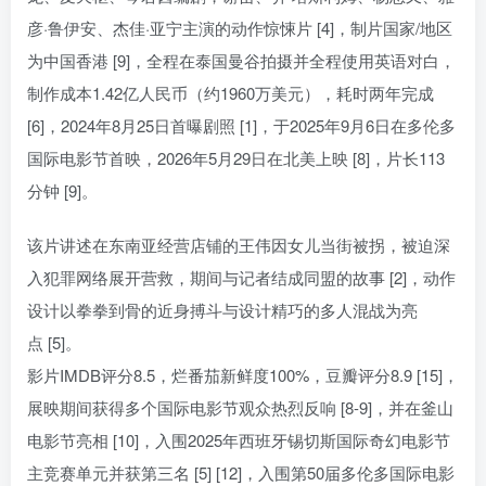
彦·鲁伊安、杰佳·亚宁主演的动作惊悚片 [4]，制片国家/地区
为中国香港 [9]，全程在泰国曼谷拍摄并全程使用英语对白，
制作成本1.42亿人民币（约1960万美元），耗时两年完成
[6]，2024年8月25日首曝剧照 [1]，于2025年9月6日在多伦多
国际电影节首映，2026年5月29日在北美上映 [8]，片长113
分钟 [9]。
该片讲述在东南亚经营店铺的王伟因女儿当街被拐，被迫深
入犯罪网络展开营救，期间与记者结成同盟的故事 [2]，动作
设计以拳拳到骨的近身搏斗与设计精巧的多人混战为亮
点 [5]。
影片IMDB评分8.5，烂番茄新鲜度100%，豆瓣评分8.9 [15]，
展映期间获得多个国际电影节观众热烈反响 [8-9]，并在釜山
电影节亮相 [10]，入围2025年西班牙锡切斯国际奇幻电影节
主竞赛单元并获第三名 [5] [12]，入围第50届多伦多国际电影