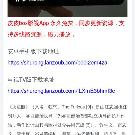
皮皮box影视App 永久免费，同步更新资源，支
持多线路资源，磁力播放，
安卓手机版下载地址
https://shurong.lanzoub.com/b00l2em4za
电视TV版下载地址
https://shurong.lanzoub.com/iLXmE3bhmf3c
《火遮眼》（又名：狂怒、The Furious [9]）是由江志强担任
制片人、谷垣健治执导（为谷垣健治首部独立执导的长片作
品，动作设计由其与园村健介共同完成 [6]）、许学文、雷志
龙、麦天枢、岑君茜编剧，谢苗、乔·塔斯利姆、杨恩又、雅