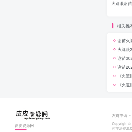
火遮眼谢苗
相关推
谢苗火
火遮眼2
谢苗2
谢苗2
《火遮眼
《火遮眼
友链申请
Copyright ©
皮皮资源网
何非法资源