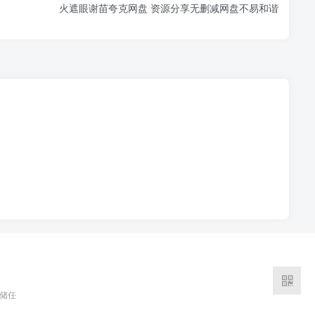
火遮眼谢苗夸克网盘 资源分享无删减网盘不易和谐
存储任