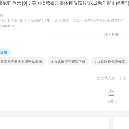
疯狂单元 [9]，美国权威娱乐媒体评价该片“或成动作影史经典” [1
明
内容由 A I机器人#自#动#采#集，无人值守，本站不会存储任何非法资源软
oxmail.com
THE END
源发布
26版TC抢先看火遮眼网盘资源
# 火遮眼夸克资源下载
# 火遮眼抢先版分享
喜欢就支持一下吧
点赞
0