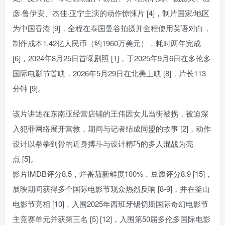
彦·鲁伊安、杰佳·亚宁主演的动作惊悚片 [4]，制片国家/地区
为中国香港 [9]，全程在泰国曼谷拍摄并全程使用英语对白，
制作成本1.42亿人民币（约1960万美元），耗时两年完成
[6]，2024年8月25日首曝剧照 [1]，于2025年9月6日在多伦多
国际电影节首映，2026年5月29日在北美上映 [8]，片长113
分钟 [9]。
该片讲述在东南亚经营店铺的王伟因女儿当街被拐，被迫深
入犯罪网络展开营救，期间与记者结成同盟的故事 [2]，动作
设计以拳拳到骨的近身搏斗与设计精巧的多人混战为亮
点 [5]。
影片IMDB评分8.5，烂番茄新鲜度100%，豆瓣评分8.9 [15]，
展映期间获得多个国际电影节观众热烈反响 [8-9]，并在釜山
电影节亮相 [10]，入围2025年西班牙锡切斯国际奇幻电影节
主竞赛单元并获第三名 [5] [12]，入围第50届多伦多国际电影