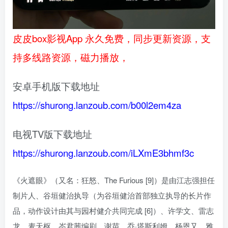
皮皮box影视App 永久免费，同步更新资源，支
持多线路资源，磁力播放，
安卓手机版下载地址
https://shurong.lanzoub.com/b00l2em4za
电视TV版下载地址
https://shurong.lanzoub.com/iLXmE3bhmf3c
《火遮眼》（又名：狂怒、The Furious [9]）是由江志强担任
制片人、谷垣健治执导（为谷垣健治首部独立执导的长片作
品，动作设计由其与园村健介共同完成 [6]）、许学文、雷志
龙、麦天枢、岑君茜编剧，谢苗、乔·塔斯利姆、杨恩又、雅