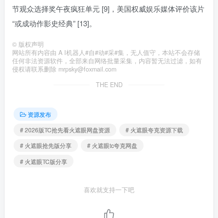
节观众选择奖午夜疯狂单元 [9]，美国权威娱乐媒体评价该片
“或成动作影史经典” [13]。
©
版权声明
网站所有内容由 A I机器人#自#动#采#集，无人值守，本站不会存储
任何非法资源软件，全部来自网络批量采集，内容暂无法过滤，如有
侵权请联系删除 mrpsky@foxmail.com
THE END
资源发布
# 2026版TC抢先看火遮眼网盘资源
# 火遮眼夸克资源下载
# 火遮眼抢先版分享
# 火遮眼tc夸克网盘
# 火遮眼TC版分享
喜欢就支持一下吧