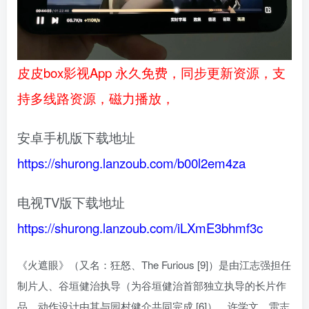
皮皮box影视App 永久免费，同步更新资源，支
持多线路资源，磁力播放，
安卓手机版下载地址
https://shurong.lanzoub.com/b00l2em4za
电视TV版下载地址
https://shurong.lanzoub.com/iLXmE3bhmf3c
《火遮眼》（又名：狂怒、The Furious [9]）是由江志强担任
制片人、谷垣健治执导（为谷垣健治首部独立执导的长片作
品，动作设计由其与园村健介共同完成 [6]）、许学文、雷志