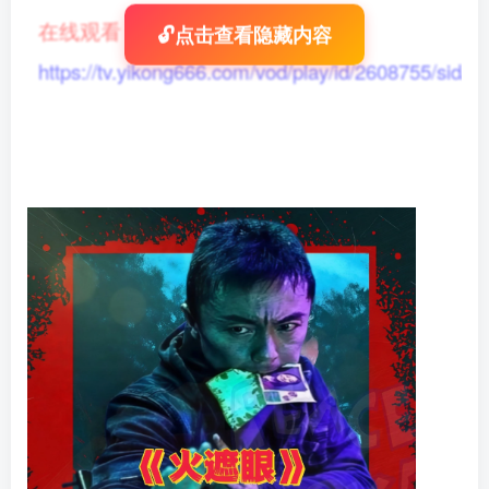
在线观看
：
🔓点击查看隐藏内容
https://tv.yikong666.com/vod/play/id/2608755/sid/1/