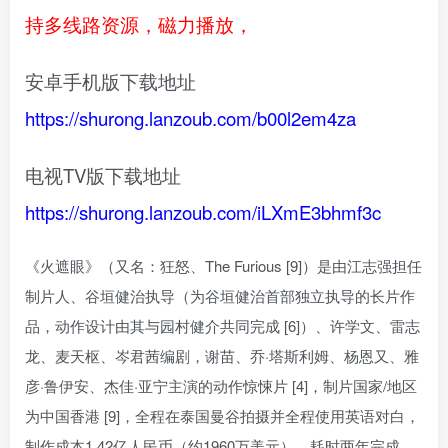
持多线路资源，磁力播放，
安卓手机版下载地址
https://shurong.lanzoub.com/b00l2em4za
电视TV版下载地址
https://shurong.lanzoub.com/iLXmE3bhmf3c
《火遮眼》（又名：狂怒、The Furious [9]）是由江志强担任
制片人、谷垣健治执导（为谷垣健治首部独立执导的长片作
品，动作设计由其与园村健介共同完成 [6]）、许学文、雷志
龙、麦天枢、岑君茜编剧，谢苗、乔·塔斯利姆、杨恩又、雅
彦·鲁伊安、杰佳·亚宁主演的动作惊悚片 [4]，制片国家/地区
为中国香港 [9]，全程在泰国曼谷拍摄并全程使用英语对白，
制作成本1.42亿人民币（约1960万美元），耗时两年完成