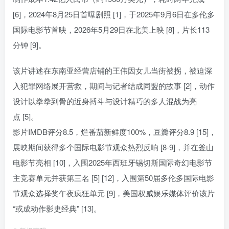
[6]，2024年8月25日首曝剧照 [1]，于2025年9月6日在多伦多
国际电影节首映，2026年5月29日在北美上映 [8]，片长113
分钟 [9]。
该片讲述在东南亚经营店铺的王伟因女儿当街被拐，被迫深
入犯罪网络展开营救，期间与记者结成同盟的故事 [2]，动作
设计以拳拳到骨的近身搏斗与设计精巧的多人混战为亮
点 [5]。
影片IMDB评分8.5，烂番茄新鲜度100%，豆瓣评分8.9 [15]，
展映期间获得多个国际电影节观众热烈反响 [8-9]，并在釜山
电影节亮相 [10]，入围2025年西班牙锡切斯国际奇幻电影节
主竞赛单元并获第三名 [5] [12]，入围第50届多伦多国际电影
节观众选择奖午夜疯狂单元 [9]，美国权威娱乐媒体评价该片
“或成动作影史经典” [13]。