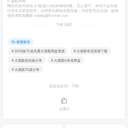
©
版权声明
网站所有内容由 A I机器人#自#动#采#集，无人值守，本站不会存储
任何非法资源软件，全部来自网络批量采集，内容暂无法过滤，如有
侵权请联系删除 mrpsky@foxmail.com
THE END
资源发布
# 2026版TC抢先看火遮眼网盘资源
# 火遮眼夸克资源下载
# 火遮眼抢先版分享
# 火遮眼tc夸克网盘
# 火遮眼TC版分享
喜欢就支持一下吧
点赞
0