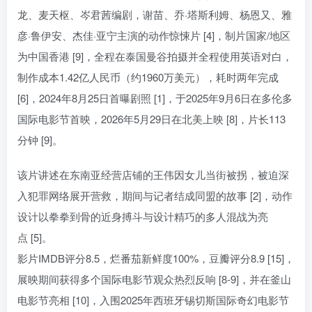
龙、麦天枢、岑君茜编剧，谢苗、乔·塔斯利姆、杨恩又、雅
彦·鲁伊安、杰佳·亚宁主演的动作惊悚片 [4]，制片国家/地区
为中国香港 [9]，全程在泰国曼谷拍摄并全程使用英语对白，
制作成本1.42亿人民币（约1960万美元），耗时两年完成
[6]，2024年8月25日首曝剧照 [1]，于2025年9月6日在多伦多
国际电影节首映，2026年5月29日在北美上映 [8]，片长113
分钟 [9]。
该片讲述在东南亚经营店铺的王伟因女儿当街被拐，被迫深
入犯罪网络展开营救，期间与记者结成同盟的故事 [2]，动作
设计以拳拳到骨的近身搏斗与设计精巧的多人混战为亮
点 [5]。
影片IMDB评分8.5，烂番茄新鲜度100%，豆瓣评分8.9 [15]，
展映期间获得多个国际电影节观众热烈反响 [8-9]，并在釜山
电影节亮相 [10]，入围2025年西班牙锡切斯国际奇幻电影节