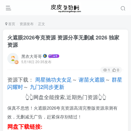
首页
资源发布
正文
火遮眼2026夸克资源 资源分享无删减 2026 独家
资源
黑衣大哥哥
5月18日 20:35发布
1
0
资源下载：
周星驰功夫女足
～
谢苗火遮眼
～
群星
闪耀时
～
九门2同步更新
👆👆网盘全能搜索,近期热门资源👆👆
保真不忽悠！火遮眼2026夸克资源高清完整版资源亲测有
效，无删减无广告，赶紧保存别错过！
网盘下载链接: