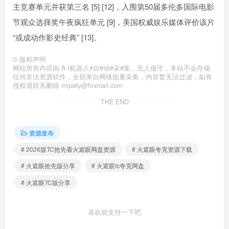
主竞赛单元并获第三名 [5] [12]，入围第50届多伦多国际电影
节观众选择奖午夜疯狂单元 [9]，美国权威娱乐媒体评价该片
“或成动作影史经典” [13]。
©
版权声明
网站所有内容由 A I机器人#自#动#采#集，无人值守，本站不会存储
任何非法资源软件，全部来自网络批量采集，内容暂无法过滤，如有
侵权请联系删除 mrpsky@foxmail.com
THE END
资源发布
# 2026版TC抢先看火遮眼网盘资源
# 火遮眼夸克资源下载
# 火遮眼抢先版分享
# 火遮眼tc夸克网盘
# 火遮眼TC版分享
喜欢就支持一下吧