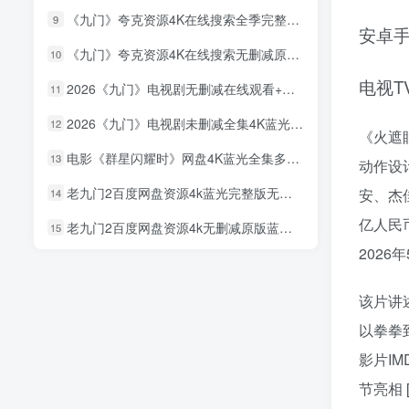
《九门》夸克资源4K在线搜索全季完整版百度网盘免费下载无删减
9
安卓
《九门》夸克资源4K在线搜索无删减原声1080P高清在线收看
10
电视T
2026《九门》电视剧无删减在线观看+网盘双资源
11
2026《九门》电视剧未删减全集4K蓝光高清速存
12
《火遮
电影《群星闪耀时》网盘4K蓝光全集多网盘免费分享
13
动作设
老九门2百度网盘资源4k蓝光完整版无删减在线播放
安、杰
14
亿人民币
老九门2百度网盘资源4k无删减原版蓝光原盘免费下载
15
2026
该片讲
以拳拳
影片IM
节亮相 