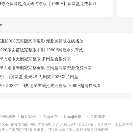
26夸克资源超清无码纯净版【1080P】多网盘免费获取
荐
遮眼2026完整版高清观影 无删减原版在线播放
026版谢苗版完整版未删 1080P网盘永久有效
026火遮眼无删减完整版 多网盘合集分享
026火遮眼未删减完整全集 三网盘高清资源免费分享
》百度网盘 蓝光4K 无删减 2026新片网盘
》2026年上映,谢苗主演抢先完整版 1080P超清在线看
网站地图
最新帖子
最新发布
Emoji表情
导航地图
 2025 ·
皮皮资源网
网站所有内容由 A I机器人#自#动#采#集，无人值守，本站不会
软件，全部来自网络批量采集，内容暂无法过滤，如有侵权请联系删除