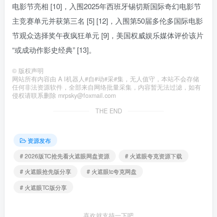
电影节亮相 [10]，入围2025年西班牙锡切斯国际奇幻电影节
主竞赛单元并获第三名 [5] [12]，入围第50届多伦多国际电影
节观众选择奖午夜疯狂单元 [9]，美国权威娱乐媒体评价该片
“或成动作影史经典” [13]。
©
版权声明
网站所有内容由 A I机器人#自#动#采#集，无人值守，本站不会存储
任何非法资源软件，全部来自网络批量采集，内容暂无法过滤，如有
侵权请联系删除 mrpsky@foxmail.com
THE END
资源发布
# 2026版TC抢先看火遮眼网盘资源
# 火遮眼夸克资源下载
# 火遮眼抢先版分享
# 火遮眼tc夸克网盘
# 火遮眼TC版分享
喜欢就支持一下吧