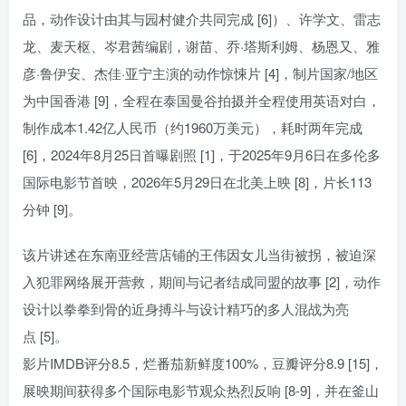
品，动作设计由其与园村健介共同完成 [6]）、许学文、雷志
龙、麦天枢、岑君茜编剧，谢苗、乔·塔斯利姆、杨恩又、雅
彦·鲁伊安、杰佳·亚宁主演的动作惊悚片 [4]，制片国家/地区
为中国香港 [9]，全程在泰国曼谷拍摄并全程使用英语对白，
制作成本1.42亿人民币（约1960万美元），耗时两年完成
[6]，2024年8月25日首曝剧照 [1]，于2025年9月6日在多伦多
国际电影节首映，2026年5月29日在北美上映 [8]，片长113
分钟 [9]。
该片讲述在东南亚经营店铺的王伟因女儿当街被拐，被迫深
入犯罪网络展开营救，期间与记者结成同盟的故事 [2]，动作
设计以拳拳到骨的近身搏斗与设计精巧的多人混战为亮
点 [5]。
影片IMDB评分8.5，烂番茄新鲜度100%，豆瓣评分8.9 [15]，
展映期间获得多个国际电影节观众热烈反响 [8-9]，并在釜山