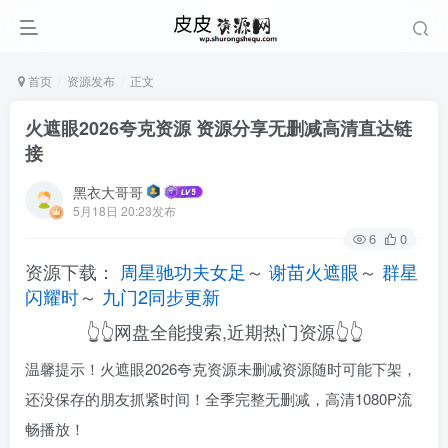
首页
资源发布
正文
火遮眼2026夸克资源 资源分享无删减高清直达链
接
黑衣大哥哥
5月18日 20:23发布
6
0
资源下载：
周星驰功夫女足
～
谢苗火遮眼
～
群星
闪耀时
～
九门2同步更新
👆👆网盘全能搜索,近期热门资源👆👆
温馨提示！火遮眼2026夸克资源未删减资源随时可能下架，
还没保存的朋友抓紧时间！全季完整无删减，高清1080P流
畅播放！