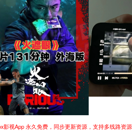
ox影视App 永久免费，同步更新资源，支持多线路资