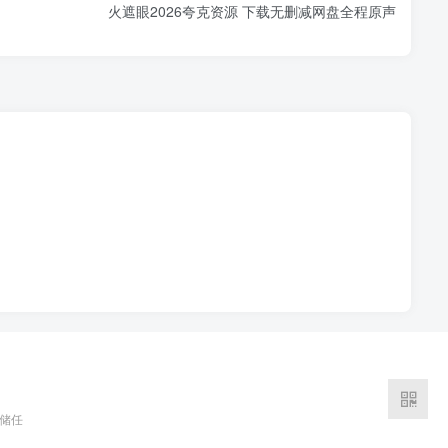
火遮眼2026夸克资源 下载无删减网盘全程原声
存储任