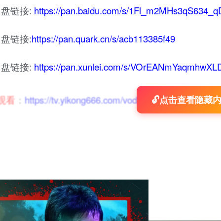
盘链接:
https://pan.baidu.com/s/1Fl_m2MHs3qS634_
盘链接:
https://pan.quark.cn/s/acb113385f49
盘链接:
https://pan.xunlei.com/s/VOrEANmYaqmhw
观看
：
https://tv.yikong666.com/vod/play/id/2608755/sid/
🔓点击查看隐藏
351)