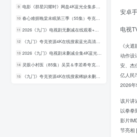
电影《群星闪耀时》网盘4K蓝光全集多网盘免费分享
9
安卓
春心难捱晚棠未眠第三季（55集）夸克网盘短剧下载
10
电视T
2026《九门》电视剧无删减在线观看+网盘双资源
11
《九门》夸克资源4K在线搜索蓝光高清网盘永久有效
12
《火遮
2026《九门》电视剧未删减全集4K蓝光高清速存
13
动作设
灵眼小村医（85集）吴昊＆李若希夸克网盘短剧下载
安、杰
14
亿人民币
《九门》夸克资源4K在线搜索稀缺未删减三网盘同步更新
15
2026
该片讲
以拳拳
影片IM
节亮相 