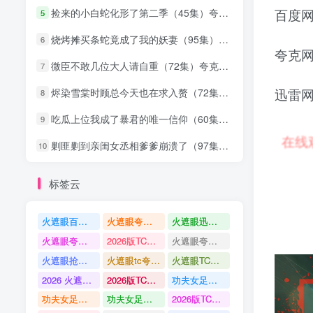
吃瓜上位我成了暴君的唯一信仰（60集）夸克网盘短剧下载
9
百度网
捡来的小白蛇化形了第二季（45集）夸克网盘短剧下载
5
剿匪剿到亲闺女丞相爹爹崩溃了（97集）夸克网盘短剧下载
10
烧烤摊买条蛇竟成了我的妖妻（95集）夸克网盘短剧下载
6
夸克网
微臣不敢几位大人请自重（72集）夸克网盘短剧下载
7
迅雷网
烬染雪棠时顾总今天也在求入赘（72集）夸克网盘短剧下载
8
吃瓜上位我成了暴君的唯一信仰（60集）夸克网盘短剧下载
9
在线
剿匪剿到亲闺女丞相爹爹崩溃了（97集）夸克网盘短剧下载
10
标签云
火遮眼百度网盘链接
火遮眼夸克网盘链接
火遮眼迅雷下载链接
(38546)
(38360)
(38360)
火遮眼夸克网盘下载
2026版TC抢先看火遮眼网盘资源
火遮眼夸克资源下载
(38358)
(36614)
(36513)
火遮眼抢先版分享
火遮眼tc夸克网盘
火遮眼TC版分享
(26868)
(26782)
(26782)
2026 火遮眼夸克网盘高清全集夸克网盘
2026版TC抢先看火遮眼迅雷下载
功夫女足夸克网盘下载
(9915)
(9876)
(8683)
功夫女足迅雷下载链接
功夫女足百度网盘链接
2026版TC抢先看火遮眼资源下载
(8683)
(8683)
(7