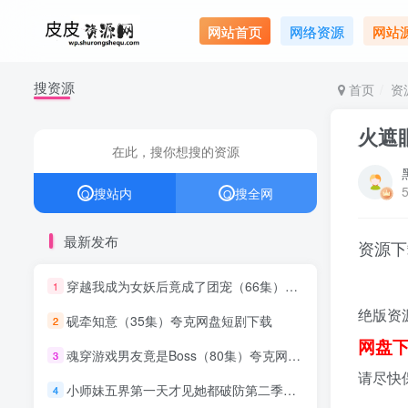
网站首页
网络资源
网站
搜资源
最新发布
首页
资
火遮眼
穿越我成为女妖后竟成了团宠（66集）夸克网盘短剧下载
1
砚牵知意（35集）夸克网盘短剧下载
2
搜站内
搜全网
Q
Q
魂穿游戏男友竟是Boss（80集）夸克网盘短剧下载
3
小师妹五界第一天才见她都破防第二季（149集）夸克网盘短剧下载
4
最新发布
资源
捡来的小白蛇化形了第二季（45集）夸克网盘短剧下载
5
穿越我成为女妖后竟成了团宠（66集）夸克网盘短剧下载
1
烧烤摊买条蛇竟成了我的妖妻（95集）夸克网盘短剧下载
6
绝版资
砚牵知意（35集）夸克网盘短剧下载
2
微臣不敢几位大人请自重（72集）夸克网盘短剧下载
网盘下
7
魂穿游戏男友竟是Boss（80集）夸克网盘短剧下载
3
请尽快
烬染雪棠时顾总今天也在求入赘（72集）夸克网盘短剧下载
8
小师妹五界第一天才见她都破防第二季（149集）夸克网盘短剧下载
4