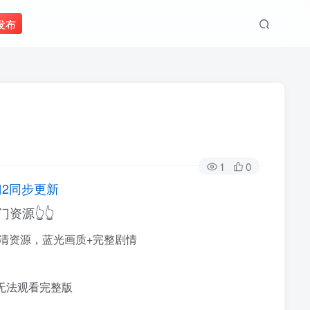
发布
1
0
门2同步更新
资源👆👆
清资源，蓝光画质+完整剧情
无法观看完整版