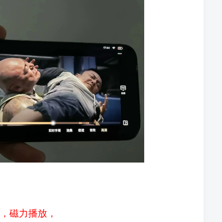
源，磁力播放，