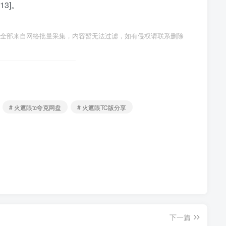
3]。
件，全部来自网络批量采集，内容暂无法过滤，如有侵权请联系删除
# 火遮眼tc夸克网盘
# 火遮眼TC版分享
下一篇