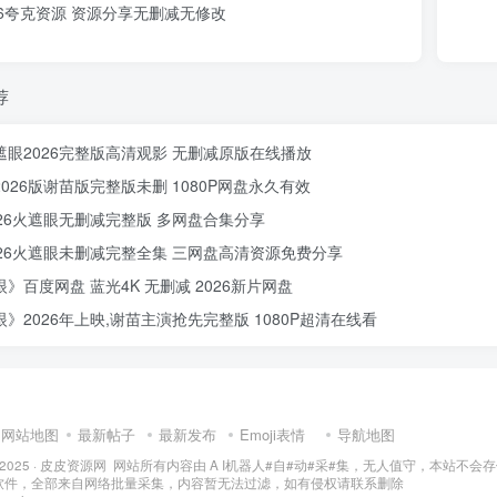
26夸克资源 资源分享无删减无修改
荐
遮眼2026完整版高清观影 无删减原版在线播放
026版谢苗版完整版未删 1080P网盘永久有效
026火遮眼无删减完整版 多网盘合集分享
026火遮眼未删减完整全集 三网盘高清资源免费分享
》百度网盘 蓝光4K 无删减 2026新片网盘
》2026年上映,谢苗主演抢先完整版 1080P超清在线看
网站地图
最新帖子
最新发布
Emoji表情
导航地图
 2025 ·
皮皮资源网
网站所有内容由 A I机器人#自#动#采#集，无人值守，本站不会
软件，全部来自网络批量采集，内容暂无法过滤，如有侵权请联系删除