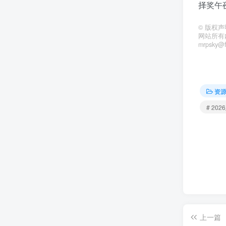
择奖午夜
©
版权声
网站所有
mrpsky@f
资
# 20
上一篇