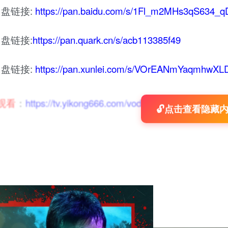
盘链接:
https://pan.baidu.com/s/1Fl_m2MHs3qS634_
盘链接:
https://pan.quark.cn/s/acb113385f49
盘链接:
https://pan.xunlei.com/s/VOrEANmYaqmhw
观看
：
https://tv.yikong666.com/vod/play/id/2608755/sid/
🔓点击查看隐藏
351)