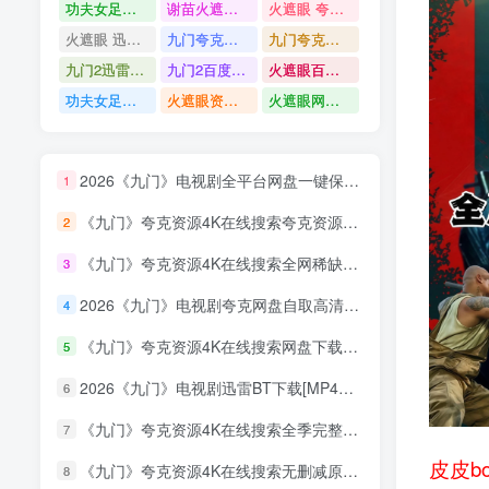
功夫女足修复版高清 4K 功夫女足夸克网盘哪里搜
谢苗火遮眼 百度网盘 资源夸克网盘
火遮眼 夸克网盘
(3762)
(6590)
(3792)
火遮眼 迅雷下载
九门夸克网盘
九门夸克网盘下载
(3761)
(3665)
(3665)
九门2迅雷下载链接
九门2百度网盘链接
火遮眼百度网盘资源下载
(3665)
(3665)
(2644)
功夫女足夸克网盘
火遮眼资源下载
火遮眼网盘分享
(1460)
(1397)
(1396)
2026《九门》电视剧全平台网盘一键保存观看
1
《九门》夸克资源4K在线搜索夸克资源减永久链接
2
《九门》夸克资源4K在线搜索全网稀缺百度夸克双网盘
3
2026《九门》电视剧夸克网盘自取高清全集免费下载
4
《九门》夸克资源4K在线搜索网盘下载免费自取无删减
5
2026《九门》电视剧迅雷BT下载[MP4／2G-5G]蓝光高清
6
《九门》夸克资源4K在线搜索全季完整版百度网盘免费下载无删减
7
皮皮b
《九门》夸克资源4K在线搜索无删减原声1080P高清在线收看
8