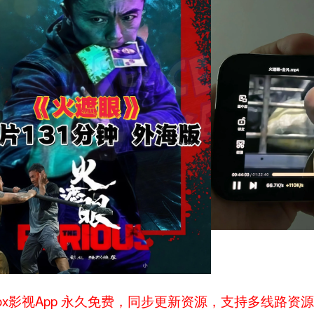
ox影视App 永久免费，同步更新资源，支持多线路资