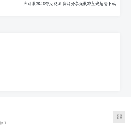
火遮眼2026夸克资源 资源分享无删减蓝光超清下载
存储任