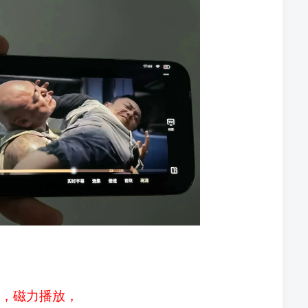
源，磁力播放，