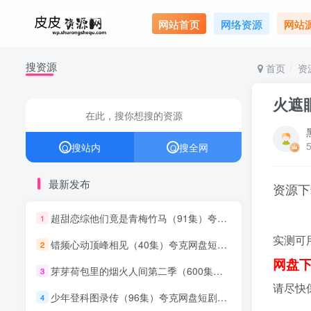
网站首页
网络资源
网站
搜资源
最新发布
首页
资
火遮
超甜恋综他们竟是青梅竹马（91集）夸克网盘短剧下载
1
错频心动顶峰相见（40集）夸克网盘短剧下载
2
搜站内
搜全网
Q
Q
芽芽荷包里的烟火人间第二季（600集全）夸克网盘短剧下载
3
少年登科图录传（96集）夸克网盘短剧下载
4
最新发布
资源
少年登科图录传第二季（80集）夸克网盘短剧下载
5
超甜恋综他们竟是青梅竹马（91集）夸克网盘短剧下载
1
皇妃来自地府第一季（120集）夸克网盘短剧下载
6
实测可
错频心动顶峰相见（40集）夸克网盘短剧下载
2
我的老婆才不是什么恶毒女配（58集）夸克网盘短剧下载
网盘下
7
芽芽荷包里的烟火人间第二季（600集全）夸克网盘短剧下载
3
请尽快
万人迷女配我的内心戏藏不住了（144集）夸克网盘短剧下载
8
少年登科图录传（96集）夸克网盘短剧下载
4