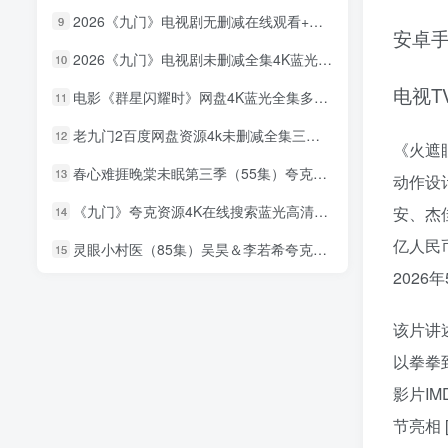
2026《九门》电视剧无删减在线观看+网盘双资源
9
安卓
2026《九门》电视剧未删减全集4K蓝光高清速存
10
电视T
电影《群星闪耀时》网盘4K蓝光全集多网盘免费分享
11
老九门2百度网盘资源4k未删减全集三网盘高清免费分享
12
《火遮
春心难捱晚棠未眠第三季（55集）夸克网盘短剧下载
13
动作设
《九门》夸克资源4K在线搜索蓝光高清网盘永久有效
安、杰
14
亿人民币
灵眼小村医（85集）吴昊＆李若希夸克网盘短剧下载
15
2026
该片讲
以拳拳
影片IM
节亮相 