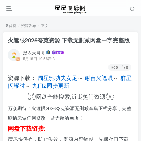
首页
资源发布
正文
火遮眼2026夸克资源 下载无删减网盘中字完整版
黑衣大哥哥
5月18日 19:56发布
8
0
资源下载：
周星驰功夫女足
～
谢苗火遮眼
～
群星
闪耀时
～
九门2同步更新
👆👆网盘全能搜索,近期热门资源👆👆
万众期待！火遮眼2026夸克资源无删减全集正式分享，完整
剧情未做任何修改，蓝光超清画质！
网盘下载链接:
请尽快保存，防止失效，资源内容敏感，先保存再下载