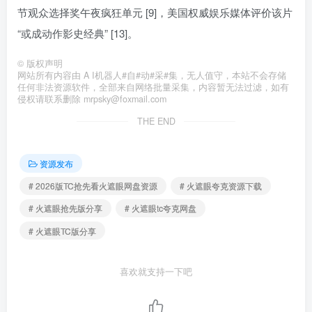
节观众选择奖午夜疯狂单元 [9]，美国权威娱乐媒体评价该片
“或成动作影史经典” [13]。
©
版权声明
网站所有内容由 A I机器人#自#动#采#集，无人值守，本站不会存储
任何非法资源软件，全部来自网络批量采集，内容暂无法过滤，如有
侵权请联系删除 mrpsky@foxmail.com
THE END
资源发布
# 2026版TC抢先看火遮眼网盘资源
# 火遮眼夸克资源下载
# 火遮眼抢先版分享
# 火遮眼tc夸克网盘
# 火遮眼TC版分享
喜欢就支持一下吧