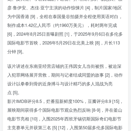
彦·鲁伊安、杰佳·亚宁主演的动作惊悚片 [4]，制片国家/地区
为中国香港 [9]，全程在泰国曼谷拍摄并全程使用英语对白，
制作成本1.42亿人民币（约1960万美元），耗时两年完成
[6]，2024年8月25日首曝剧照 [1]，于2025年9月6日在多伦多
国际电影节首映，2026年5月29日在北美上映 [8]，片长113
分钟 [9]。
该片讲述在东南亚经营店铺的王伟因女儿当街被拐，被迫深
入犯罪网络展开营救，期间与记者结成同盟的故事 [2]，动作
设计以拳拳到骨的近身搏斗与设计精巧的多人混战为亮
点 [5]。
影片IMDB评分8.5，烂番茄新鲜度100%，豆瓣评分8.9 [15]，
展映期间获得多个国际电影节观众热烈反响 [8-9]，并在釜山
电影节亮相 [10]，入围2025年西班牙锡切斯国际奇幻电影节
主竞赛单元并获第三名 [5] [12]，入围第50届多伦多国际电影