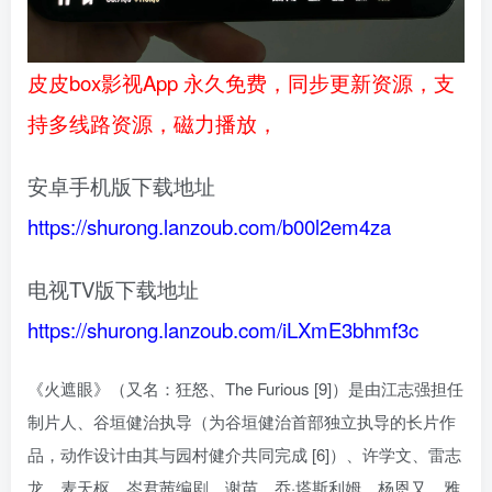
皮皮box影视App 永久免费，同步更新资源，支
持多线路资源，磁力播放，
安卓手机版下载地址
https://shurong.lanzoub.com/b00l2em4za
电视TV版下载地址
https://shurong.lanzoub.com/iLXmE3bhmf3c
《火遮眼》（又名：狂怒、The Furious [9]）是由江志强担任
制片人、谷垣健治执导（为谷垣健治首部独立执导的长片作
品，动作设计由其与园村健介共同完成 [6]）、许学文、雷志
龙、麦天枢、岑君茜编剧，谢苗、乔·塔斯利姆、杨恩又、雅