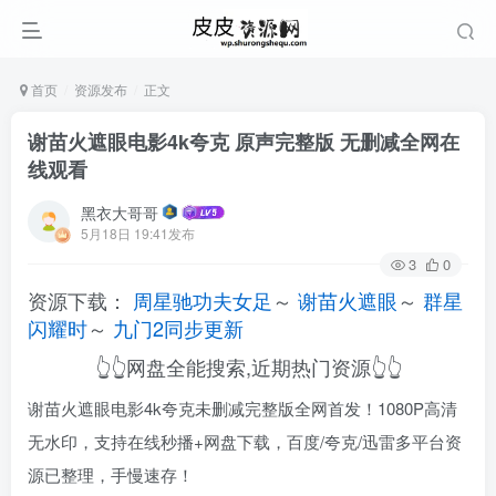
首页
资源发布
正文
谢苗火遮眼电影4k夸克 原声完整版 无删减全网在
线观看
黑衣大哥哥
5月18日 19:41发布
3
0
资源下载：
周星驰功夫女足
～
谢苗火遮眼
～
群星
闪耀时
～
九门2同步更新
👆👆网盘全能搜索,近期热门资源👆👆
谢苗火遮眼电影4k夸克未删减完整版全网首发！1080P高清
无水印，支持在线秒播+网盘下载，百度/夸克/迅雷多平台资
源已整理，手慢速存！