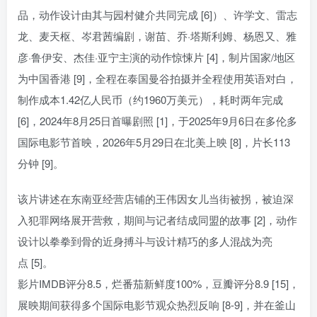
品，动作设计由其与园村健介共同完成 [6]）、许学文、雷志
龙、麦天枢、岑君茜编剧，谢苗、乔·塔斯利姆、杨恩又、雅
彦·鲁伊安、杰佳·亚宁主演的动作惊悚片 [4]，制片国家/地区
为中国香港 [9]，全程在泰国曼谷拍摄并全程使用英语对白，
制作成本1.42亿人民币（约1960万美元），耗时两年完成
[6]，2024年8月25日首曝剧照 [1]，于2025年9月6日在多伦多
国际电影节首映，2026年5月29日在北美上映 [8]，片长113
分钟 [9]。
该片讲述在东南亚经营店铺的王伟因女儿当街被拐，被迫深
入犯罪网络展开营救，期间与记者结成同盟的故事 [2]，动作
设计以拳拳到骨的近身搏斗与设计精巧的多人混战为亮
点 [5]。
影片IMDB评分8.5，烂番茄新鲜度100%，豆瓣评分8.9 [15]，
展映期间获得多个国际电影节观众热烈反响 [8-9]，并在釜山