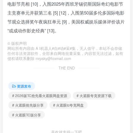
电影节亮相 [10]，入围2025年西班牙锡切斯国际奇幻电影节
主竞赛单元并获第三名 [5] [12]，入围第50届多伦多国际电影
节观众选择奖午夜疯狂单元 [9]，美国权威娱乐媒体评价该片
“或成动作影史经典” [13]。
©
版权声明
网站所有内容由 A I机器人#自#动#采#集，无人值守，本站不会存储
任何非法资源软件，全部来自网络批量采集，内容暂无法过滤，如有
侵权请联系删除 mrpsky@foxmail.com
THE END
资源发布
# 2026版TC抢先看火遮眼网盘资源
# 火遮眼夸克资源下载
# 火遮眼抢先版分享
# 火遮眼tc夸克网盘
# 火遮眼TC版分享
喜欢就支持一下吧