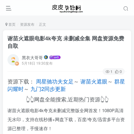
首页
资源发布
正文
谢苗火遮眼电影4k夸克 未删减全集 网盘资源免费
自取
黑衣大哥哥
5月18日 19:30发布
1
0
资源下载：
周星驰功夫女足
～
谢苗火遮眼
～
群星
闪耀时
～
九门2同步更新
👆👆网盘全能搜索,近期热门资源👆👆
谢苗火遮眼电影4k夸克未删减完整版全网首发！1080P高清
无水印，支持在线秒播+网盘下载，百度/夸克/迅雷多平台资
源已整理，手慢速存！