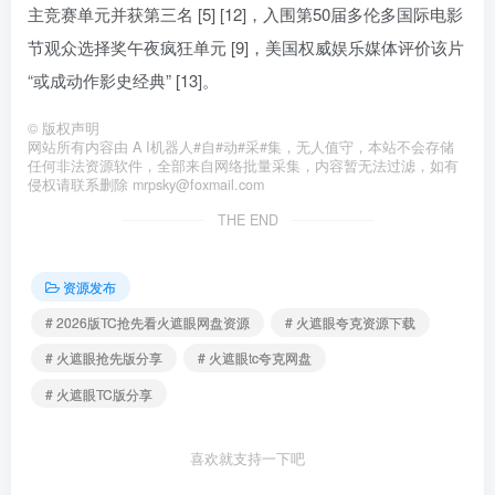
主竞赛单元并获第三名 [5] [12]，入围第50届多伦多国际电影
节观众选择奖午夜疯狂单元 [9]，美国权威娱乐媒体评价该片
“或成动作影史经典” [13]。
©
版权声明
网站所有内容由 A I机器人#自#动#采#集，无人值守，本站不会存储
任何非法资源软件，全部来自网络批量采集，内容暂无法过滤，如有
侵权请联系删除 mrpsky@foxmail.com
THE END
资源发布
# 2026版TC抢先看火遮眼网盘资源
# 火遮眼夸克资源下载
# 火遮眼抢先版分享
# 火遮眼tc夸克网盘
# 火遮眼TC版分享
喜欢就支持一下吧