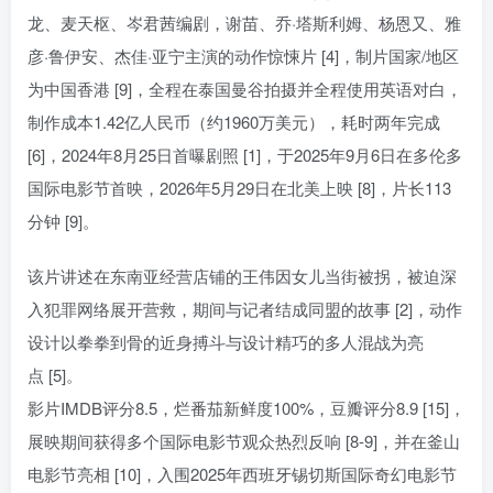
龙、麦天枢、岑君茜编剧，谢苗、乔·塔斯利姆、杨恩又、雅
彦·鲁伊安、杰佳·亚宁主演的动作惊悚片 [4]，制片国家/地区
为中国香港 [9]，全程在泰国曼谷拍摄并全程使用英语对白，
制作成本1.42亿人民币（约1960万美元），耗时两年完成
[6]，2024年8月25日首曝剧照 [1]，于2025年9月6日在多伦多
国际电影节首映，2026年5月29日在北美上映 [8]，片长113
分钟 [9]。
该片讲述在东南亚经营店铺的王伟因女儿当街被拐，被迫深
入犯罪网络展开营救，期间与记者结成同盟的故事 [2]，动作
设计以拳拳到骨的近身搏斗与设计精巧的多人混战为亮
点 [5]。
影片IMDB评分8.5，烂番茄新鲜度100%，豆瓣评分8.9 [15]，
展映期间获得多个国际电影节观众热烈反响 [8-9]，并在釜山
电影节亮相 [10]，入围2025年西班牙锡切斯国际奇幻电影节