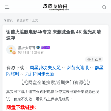
首页
资源发布
正文
谢苗火遮眼电影4k夸克 未删减全集 4K 蓝光高清
速存
黑衣大哥哥
5月18日 19:29发布
1
0
资源下载：
周星驰功夫女足
～
谢苗火遮眼
～
群星
闪耀时
～
九门2同步更新
👆👆网盘全能搜索,近期热门资源👆👆
真实可下载！谢苗火遮眼电影4k夸克未删减全集资源已测
试，稳定不失效，看到马上保存最稳妥！
网盘下载链接: