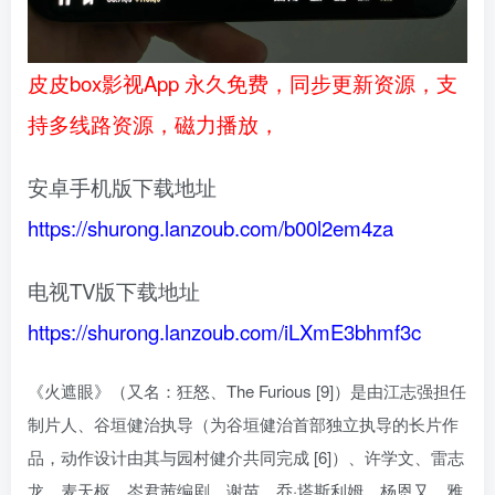
皮皮box影视App 永久免费，同步更新资源，支
持多线路资源，磁力播放，
安卓手机版下载地址
https://shurong.lanzoub.com/b00l2em4za
电视TV版下载地址
https://shurong.lanzoub.com/iLXmE3bhmf3c
《火遮眼》（又名：狂怒、The Furious [9]）是由江志强担任
制片人、谷垣健治执导（为谷垣健治首部独立执导的长片作
品，动作设计由其与园村健介共同完成 [6]）、许学文、雷志
龙、麦天枢、岑君茜编剧，谢苗、乔·塔斯利姆、杨恩又、雅