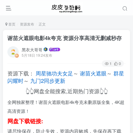
首页
资源发布
正文
谢苗火遮眼电影4k夸克 资源分享高清无删减秒存
黑衣大哥哥
5月18日 19:24发布
1
0
资源下载：
周星驰功夫女足
～
谢苗火遮眼
～
群星
闪耀时
～
九门2同步更新
👆👆网盘全能搜索,近期热门资源👆👆
全网独家整理！谢苗火遮眼电影4k夸克未删原版全集，4K超
高清资源！
网盘下载链接:
请尽快保存，防止失效，资源内容敏感，先保存再下载