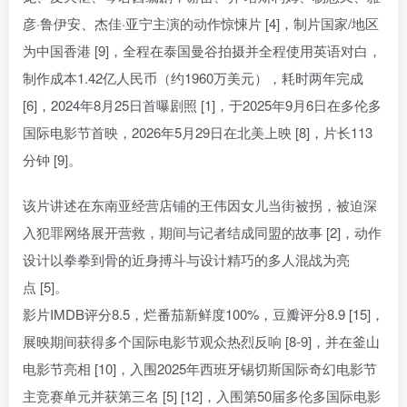
彦·鲁伊安、杰佳·亚宁主演的动作惊悚片 [4]，制片国家/地区
为中国香港 [9]，全程在泰国曼谷拍摄并全程使用英语对白，
制作成本1.42亿人民币（约1960万美元），耗时两年完成
[6]，2024年8月25日首曝剧照 [1]，于2025年9月6日在多伦多
国际电影节首映，2026年5月29日在北美上映 [8]，片长113
分钟 [9]。
该片讲述在东南亚经营店铺的王伟因女儿当街被拐，被迫深
入犯罪网络展开营救，期间与记者结成同盟的故事 [2]，动作
设计以拳拳到骨的近身搏斗与设计精巧的多人混战为亮
点 [5]。
影片IMDB评分8.5，烂番茄新鲜度100%，豆瓣评分8.9 [15]，
展映期间获得多个国际电影节观众热烈反响 [8-9]，并在釜山
电影节亮相 [10]，入围2025年西班牙锡切斯国际奇幻电影节
主竞赛单元并获第三名 [5] [12]，入围第50届多伦多国际电影