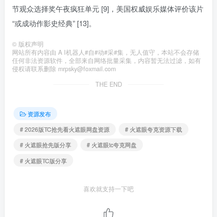
节观众选择奖午夜疯狂单元 [9]，美国权威娱乐媒体评价该片
“或成动作影史经典” [13]。
©
版权声明
网站所有内容由 A I机器人#自#动#采#集，无人值守，本站不会存储
任何非法资源软件，全部来自网络批量采集，内容暂无法过滤，如有
侵权请联系删除 mrpsky@foxmail.com
THE END
资源发布
# 2026版TC抢先看火遮眼网盘资源
# 火遮眼夸克资源下载
# 火遮眼抢先版分享
# 火遮眼tc夸克网盘
# 火遮眼TC版分享
喜欢就支持一下吧