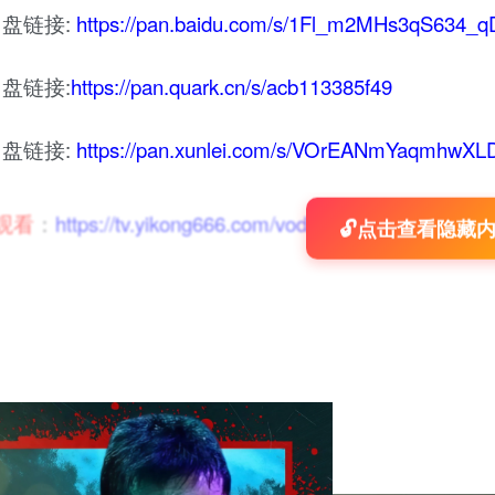
盘链接:
https://pan.baidu.com/s/1Fl_m2MHs3qS634_
盘链接:
https://pan.quark.cn/s/acb113385f49
盘链接:
https://pan.xunlei.com/s/VOrEANmYaqmhw
观看
：
https://tv.yikong666.com/vod/play/id/2608755/sid/
🔓点击查看隐藏
351)