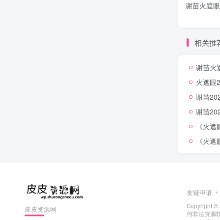
谢苗火遮眼电
相关推
谢苗火
火遮眼2
谢苗2
谢苗2
《火遮眼
《火遮眼
友链申请
Copyright ©
皮皮资源网
何非法资源