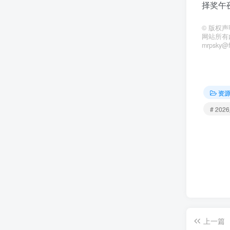
择奖午夜
©
版权声
网站所有
mrpsky@f
资
# 20
上一篇