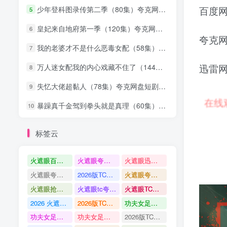
失忆大佬超黏人（78集）夸克网盘短剧下载
9
百度网
少年登科图录传第二季（80集）夸克网盘短剧下载
5
暴躁真千金驾到拳头就是真理（60集）夸克网盘短剧下载
10
皇妃来自地府第一季（120集）夸克网盘短剧下载
6
夸克网
我的老婆才不是什么恶毒女配（58集）夸克网盘短剧下载
7
迅雷网
万人迷女配我的内心戏藏不住了（144集）夸克网盘短剧下载
8
失忆大佬超黏人（78集）夸克网盘短剧下载
9
在线
暴躁真千金驾到拳头就是真理（60集）夸克网盘短剧下载
10
标签云
火遮眼百度网盘链接
火遮眼夸克网盘链接
火遮眼迅雷下载链接
(38546)
(38360)
(38360)
火遮眼夸克网盘下载
2026版TC抢先看火遮眼网盘资源
火遮眼夸克资源下载
(38358)
(36614)
(36513)
火遮眼抢先版分享
火遮眼tc夸克网盘
火遮眼TC版分享
(26868)
(26782)
(26782)
2026 火遮眼夸克网盘高清全集夸克网盘
2026版TC抢先看火遮眼迅雷下载
功夫女足夸克网盘下载
(9915)
(9876)
(8683)
功夫女足迅雷下载链接
功夫女足百度网盘链接
2026版TC抢先看火遮眼资源下载
(8683)
(8683)
(7