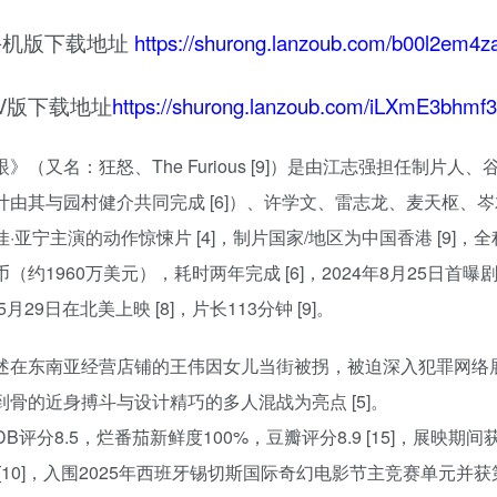
手机版下载地址
https://shurong.lanzoub.com/b00l2em4z
V版下载地址
https://shurong.lanzoub.com/iLXmE3bhmf
眼》（又名：狂怒、The Furious [9]）是由江志强担任制
计由其与园村健介共同完成 [6]）、许学文、雷志龙、麦天枢、
佳·亚宁主演的动作惊悚片 [4]，制片国家/地区为中国香港 [9]
（约1960万美元），耗时两年完成 [6]，2024年8月25日首曝
年5月29日在北美上映 [8]，片长113分钟 [9]。
述在东南亚经营店铺的王伟因女儿当街被拐，被迫深入犯罪网络展
到骨的近身搏斗与设计精巧的多人混战为亮点 [5]。
DB评分8.5，烂番茄新鲜度100%，豆瓣评分8.9 [15]，展映
[10]，入围2025年西班牙锡切斯国际奇幻电影节主竞赛单元并获第三