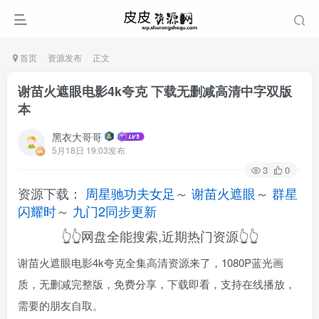
首页
资源发布
正文
谢苗火遮眼电影4k夸克 下载无删减高清中字双版
本
黑衣大哥哥
5月18日 19:03发布
3
0
资源下载：
周星驰功夫女足
～
谢苗火遮眼
～
群星
闪耀时
～
九门2同步更新
👆👆网盘全能搜索,近期热门资源👆👆
谢苗火遮眼电影4k夸克全集高清资源来了，1080P蓝光画
质，无删减完整版，免费分享，下载即看，支持在线播放，
需要的朋友自取。