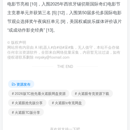
电影节亮相 [10]，入围2025年西班牙锡切斯国际奇幻电影节
主竞赛单元并获第三名 [5] [12]，入围第50届多伦多国际电影
节观众选择奖午夜疯狂单元 [9]，美国权威娱乐媒体评价该片
“或成动作影史经典” [13]。
©
版权声明
网站所有内容由 A I机器人#自#动#采#集，无人值守，本站不会存储
任何非法资源软件，全部来自网络批量采集，内容暂无法过滤，如有
侵权请联系删除 mrpsky@foxmail.com
THE END
资源发布
# 2026版TC抢先看火遮眼网盘资源
# 火遮眼夸克资源下载
# 火遮眼抢先版分享
# 火遮眼tc夸克网盘
# 火遮眼TC版分享
喜欢就支持一下吧