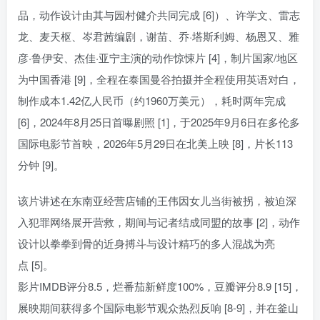
品，动作设计由其与园村健介共同完成 [6]）、许学文、雷志
龙、麦天枢、岑君茜编剧，谢苗、乔·塔斯利姆、杨恩又、雅
彦·鲁伊安、杰佳·亚宁主演的动作惊悚片 [4]，制片国家/地区
为中国香港 [9]，全程在泰国曼谷拍摄并全程使用英语对白，
制作成本1.42亿人民币（约1960万美元），耗时两年完成
[6]，2024年8月25日首曝剧照 [1]，于2025年9月6日在多伦多
国际电影节首映，2026年5月29日在北美上映 [8]，片长113
分钟 [9]。
该片讲述在东南亚经营店铺的王伟因女儿当街被拐，被迫深
入犯罪网络展开营救，期间与记者结成同盟的故事 [2]，动作
设计以拳拳到骨的近身搏斗与设计精巧的多人混战为亮
点 [5]。
影片IMDB评分8.5，烂番茄新鲜度100%，豆瓣评分8.9 [15]，
展映期间获得多个国际电影节观众热烈反响 [8-9]，并在釜山