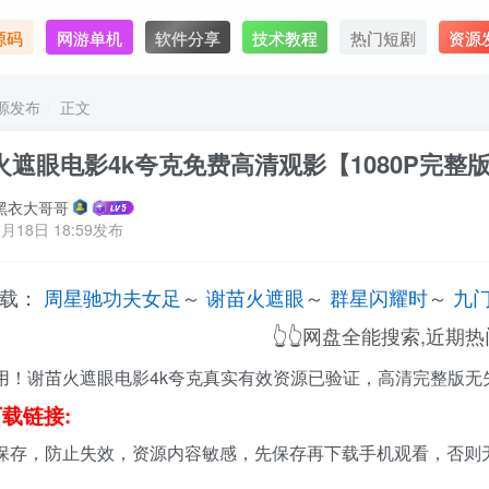
源码
网游单机
软件分享
技术教程
热门短剧
资源
源发布
正文
火遮眼电影4k夸克免费高清观影【1080P完整
黑衣大哥哥
5月18日 18:59发布
下载：
周星驰功夫女足
～
谢苗火遮眼
～
群星闪耀时
～
九
👆👆网盘全能搜索,近期热门
用！谢苗火遮眼电影4k夸克真实有效资源已验证，高清完整版无
载链接:
保存，防止失效，资源内容敏感，先保存再下载手机观看，否则