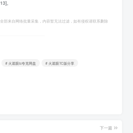
3]。
件，全部来自网络批量采集，内容暂无法过滤，如有侵权请联系删除
# 火遮眼tc夸克网盘
# 火遮眼TC版分享
下一篇