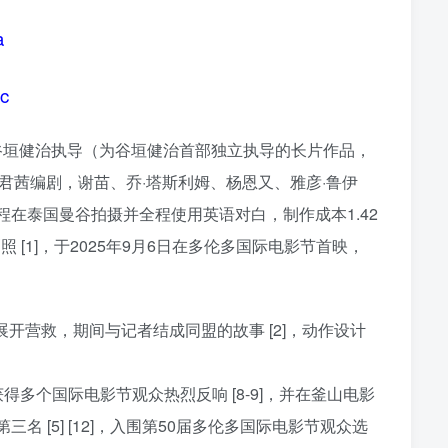
a
3c
片人、谷垣健治执导（为谷垣健治首部独立执导的长片作品，
岑君茜编剧，谢苗、乔·塔斯利姆、杨恩又、雅彦·鲁伊
，全程在泰国曼谷拍摄并全程使用英语对白，制作成本1.42
剧照 [1]，于2025年9月6日在多伦多国际电影节首映，
开营救，期间与记者结成同盟的故事 [2]，动作设计
期间获得多个国际电影节观众热烈反响 [8-9]，并在釜山电影
名 [5] [12]，入围第50届多伦多国际电影节观众选