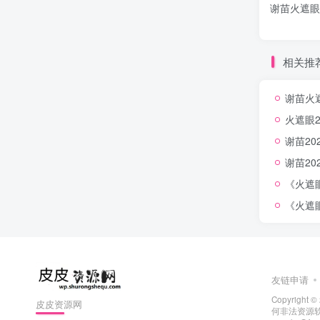
谢苗火遮眼
相关推
谢苗火
火遮眼2
谢苗2
谢苗2
《火遮眼
《火遮眼
友链申请
Copyright ©
皮皮资源网
何非法资源