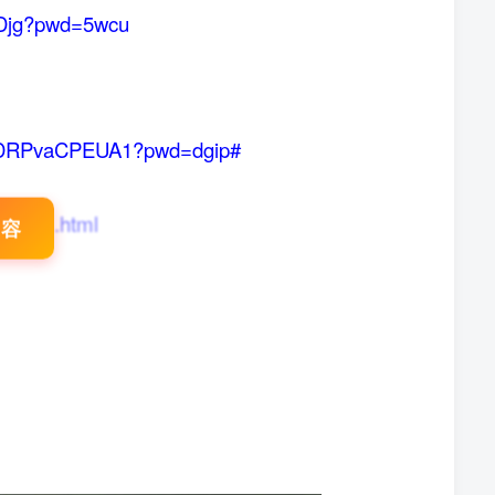
qDjg?pwd=5wcu
XLDRPvaCPEUA1?pwd=dgip#
1/nid/1.html
内容