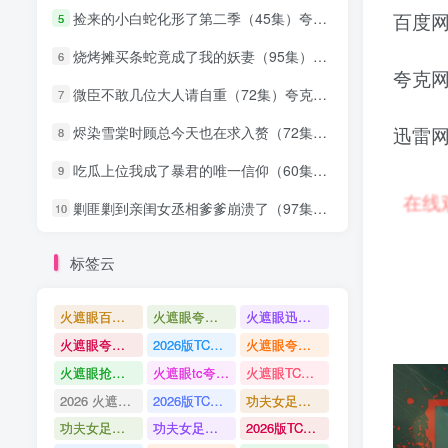
吃瓜上位我成了暴君的唯一信仰（60集）夸克网盘短剧下载
9
百度网
捡来的小白蛇化形了第二季（45集）夸克网盘短剧下载
5
剿匪剿到亲闺女丞相爹爹崩溃了（97集）夸克网盘短剧下载
10
烧烤摊买条蛇竟成了我的妖妻（95集）夸克网盘短剧下载
6
夸克网
微臣不敢几位大人请自重（72集）夸克网盘短剧下载
7
迅雷网
烬染雪棠时顾总今天也在求入赘（72集）夸克网盘短剧下载
8
吃瓜上位我成了暴君的唯一信仰（60集）夸克网盘短剧下载
9
在线
剿匪剿到亲闺女丞相爹爹崩溃了（97集）夸克网盘短剧下载
10
标签云
火遮眼百度网盘链接
火遮眼夸克网盘链接
火遮眼迅雷下载链接
(38546)
(38360)
(38360)
火遮眼夸克网盘下载
2026版TC抢先看火遮眼网盘资源
火遮眼夸克资源下载
(38358)
(36614)
(36513)
火遮眼抢先版分享
火遮眼tc夸克网盘
火遮眼TC版分享
(26868)
(26782)
(26782)
2026 火遮眼夸克网盘高清全集夸克网盘
2026版TC抢先看火遮眼迅雷下载
功夫女足夸克网盘下载
(9915)
(9876)
(8683)
功夫女足迅雷下载链接
功夫女足百度网盘链接
2026版TC抢先看火遮眼资源下载
(8683)
(8683)
(7