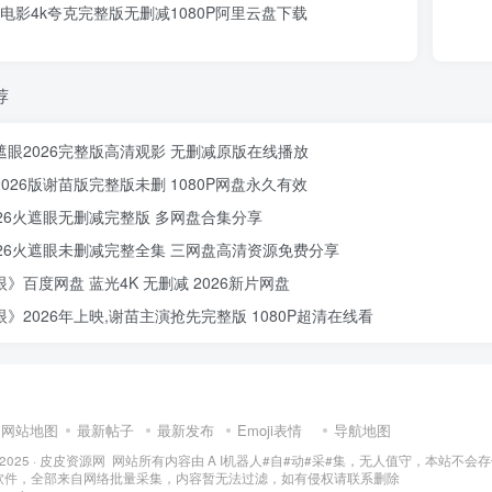
电影4k夸克完整版无删减1080P阿里云盘下载
荐
遮眼2026完整版高清观影 无删减原版在线播放
026版谢苗版完整版未删 1080P网盘永久有效
026火遮眼无删减完整版 多网盘合集分享
026火遮眼未删减完整全集 三网盘高清资源免费分享
》百度网盘 蓝光4K 无删减 2026新片网盘
》2026年上映,谢苗主演抢先完整版 1080P超清在线看
网站地图
最新帖子
最新发布
Emoji表情
导航地图
 2025 ·
皮皮资源网
网站所有内容由 A I机器人#自#动#采#集，无人值守，本站不会
软件，全部来自网络批量采集，内容暂无法过滤，如有侵权请联系删除