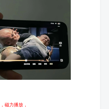
源，磁力播放，