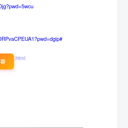
qDjg?pwd=5wcu
XLDRPvaCPEUA1?pwd=dgip#
1/nid/1.html
内容