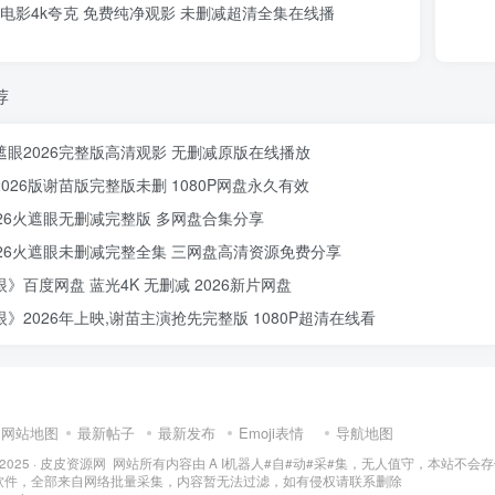
电影4k夸克 免费纯净观影 未删减超清全集在线播
荐
遮眼2026完整版高清观影 无删减原版在线播放
026版谢苗版完整版未删 1080P网盘永久有效
026火遮眼无删减完整版 多网盘合集分享
026火遮眼未删减完整全集 三网盘高清资源免费分享
》百度网盘 蓝光4K 无删减 2026新片网盘
》2026年上映,谢苗主演抢先完整版 1080P超清在线看
网站地图
最新帖子
最新发布
Emoji表情
导航地图
 2025 ·
皮皮资源网
网站所有内容由 A I机器人#自#动#采#集，无人值守，本站不会
软件，全部来自网络批量采集，内容暂无法过滤，如有侵权请联系删除