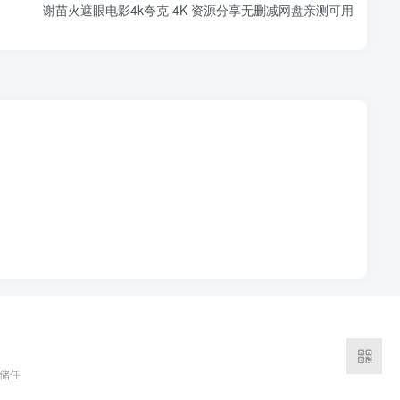
谢苗火遮眼电影4k夸克 4K 资源分享无删减网盘亲测可用
存储任