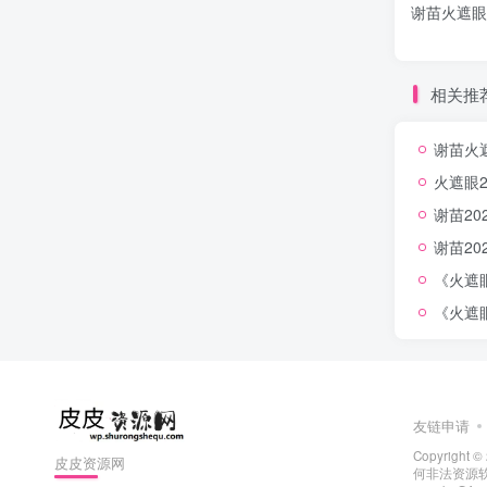
谢苗火遮眼
相关推
谢苗火
火遮眼2
谢苗2
谢苗2
《火遮眼
《火遮眼
友链申请
Copyright ©
皮皮资源网
何非法资源