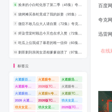
吃瓜上位我成了暴君的唯一信仰（60集）夸克网盘短剧下载
9
百度网
捡来的小白蛇化形了第二季（45集）夸克网盘短剧下载
5
剿匪剿到亲闺女丞相爹爹崩溃了（97集）夸克网盘短剧下载
10
烧烤摊买条蛇竟成了我的妖妻（95集）夸克网盘短剧下载
6
夸克网
微臣不敢几位大人请自重（72集）夸克网盘短剧下载
7
迅雷网
烬染雪棠时顾总今天也在求入赘（72集）夸克网盘短剧下载
8
吃瓜上位我成了暴君的唯一信仰（60集）夸克网盘短剧下载
9
在线
剿匪剿到亲闺女丞相爹爹崩溃了（97集）夸克网盘短剧下载
10
标签云
火遮眼百度网盘链接
火遮眼夸克网盘链接
火遮眼迅雷下载链接
(38546)
(38360)
(38360)
火遮眼夸克网盘下载
2026版TC抢先看火遮眼网盘资源
火遮眼夸克资源下载
(38358)
(36614)
(36513)
火遮眼抢先版分享
火遮眼tc夸克网盘
火遮眼TC版分享
(26868)
(26782)
(26782)
2026 火遮眼夸克网盘高清全集夸克网盘
2026版TC抢先看火遮眼迅雷下载
功夫女足夸克网盘下载
(9915)
(9876)
(8683)
功夫女足迅雷下载链接
功夫女足百度网盘链接
2026版TC抢先看火遮眼资源下载
(8683)
(8683)
(7