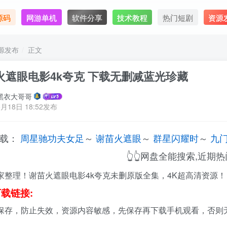
源码
网游单机
软件分享
技术教程
热门短剧
资源
源发布
正文
火遮眼电影4k夸克 下载无删减蓝光珍藏
黑衣大哥哥
5月18日 18:52发布
下载：
周星驰功夫女足
～
谢苗火遮眼
～
群星闪耀时
～
九
👆👆网盘全能搜索,近期热门
家整理！谢苗火遮眼电影4k夸克未删原版全集，4K超高清资源！
载链接:
保存，防止失效，资源内容敏感，先保存再下载手机观看，否则