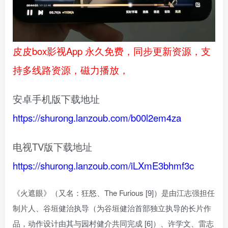
皮皮box影视App 永久免费，同步更新资源，支
持多线路资源，磁力播放，
安卓手机版下载地址
https://shurong.lanzoub.com/b00l2em4za
电视TV版下载地址
https://shurong.lanzoub.com/iLXmE3bhmf3c
《火遮眼》（又名：狂怒、The Furious [9]）是由江志强担任
制片人、谷垣健治执导（为谷垣健治首部独立执导的长片作
品，动作设计由其与园村健介共同完成 [6]）、许学文、雷志