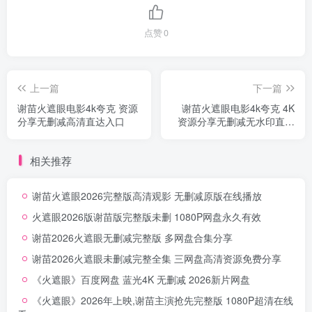
点赞
0
上一篇
下一篇
谢苗火遮眼电影4k夸克 资源
谢苗火遮眼电影4k夸克 4K
分享无删减高清直达入口
资源分享无删减无水印直达
链接
相关推荐
谢苗火遮眼2026完整版高清观影 无删减原版在线播放
火遮眼2026版谢苗版完整版未删 1080P网盘永久有效
谢苗2026火遮眼无删减完整版 多网盘合集分享
谢苗2026火遮眼未删减完整全集 三网盘高清资源免费分享
《火遮眼》百度网盘 蓝光4K 无删减 2026新片网盘
《火遮眼》2026年上映,谢苗主演抢先完整版 1080P超清在线