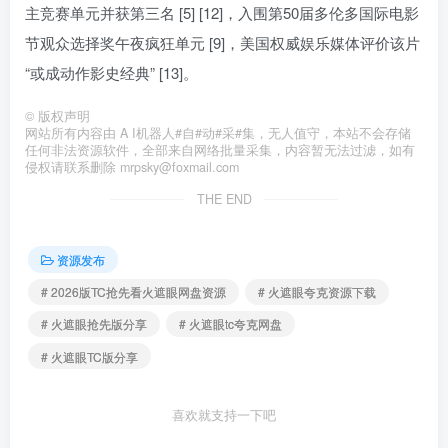
主竞赛单元并获第三名 [5] [12]，入围第50届多伦多国际电影
节观众选择奖午夜疯狂单元 [9]，美国权威娱乐媒体评价该片
“或成动作影史经典” [13]。
©
版权声明
网站所有内容由 A I机器人#自#动#采#集，无人值守，本站不会存储
任何非法资源软件，全部来自网络批量采集，内容暂无法过滤，如有
侵权请联系删除 mrpsky@foxmail.com
THE END
资源发布
# 2026版TC抢先看火遮眼网盘资源
# 火遮眼夸克资源下载
# 火遮眼抢先版分享
# 火遮眼tc夸克网盘
# 火遮眼TC版分享
喜欢就支持一下吧