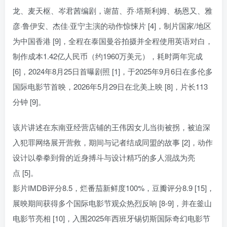
龙、麦天枢、岑君茜编剧，谢苗、乔·塔斯利姆、杨恩又、雅
彦·鲁伊安、杰佳·亚宁主演的动作惊悚片 [4]，制片国家/地区
为中国香港 [9]，全程在泰国曼谷拍摄并全程使用英语对白，
制作成本1.42亿人民币（约1960万美元），耗时两年完成
[6]，2024年8月25日首曝剧照 [1]，于2025年9月6日在多伦多
国际电影节首映，2026年5月29日在北美上映 [8]，片长113
分钟 [9]。
该片讲述在东南亚经营店铺的王伟因女儿当街被拐，被迫深
入犯罪网络展开营救，期间与记者结成同盟的故事 [2]，动作
设计以拳拳到骨的近身搏斗与设计精巧的多人混战为亮
点 [5]。
影片IMDB评分8.5，烂番茄新鲜度100%，豆瓣评分8.9 [15]，
展映期间获得多个国际电影节观众热烈反响 [8-9]，并在釜山
电影节亮相 [10]，入围2025年西班牙锡切斯国际奇幻电影节