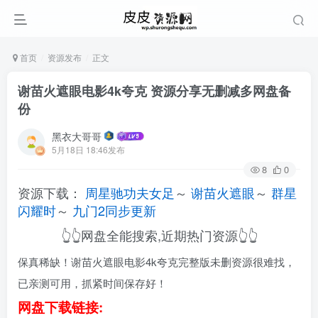
首页
资源发布
正文
谢苗火遮眼电影4k夸克 资源分享无删减多网盘备
份
黑衣大哥哥
5月18日 18:46发布
8
0
资源下载：
周星驰功夫女足
～
谢苗火遮眼
～
群星
闪耀时
～
九门2同步更新
👆👆网盘全能搜索,近期热门资源👆👆
保真稀缺！谢苗火遮眼电影4k夸克完整版未删资源很难找，
已亲测可用，抓紧时间保存好！
网盘下载链接: