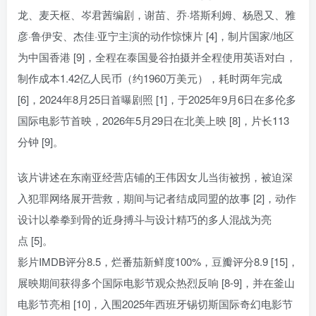
龙、麦天枢、岑君茜编剧，谢苗、乔·塔斯利姆、杨恩又、雅
彦·鲁伊安、杰佳·亚宁主演的动作惊悚片 [4]，制片国家/地区
为中国香港 [9]，全程在泰国曼谷拍摄并全程使用英语对白，
制作成本1.42亿人民币（约1960万美元），耗时两年完成
[6]，2024年8月25日首曝剧照 [1]，于2025年9月6日在多伦多
国际电影节首映，2026年5月29日在北美上映 [8]，片长113
分钟 [9]。
该片讲述在东南亚经营店铺的王伟因女儿当街被拐，被迫深
入犯罪网络展开营救，期间与记者结成同盟的故事 [2]，动作
设计以拳拳到骨的近身搏斗与设计精巧的多人混战为亮
点 [5]。
影片IMDB评分8.5，烂番茄新鲜度100%，豆瓣评分8.9 [15]，
展映期间获得多个国际电影节观众热烈反响 [8-9]，并在釜山
电影节亮相 [10]，入围2025年西班牙锡切斯国际奇幻电影节