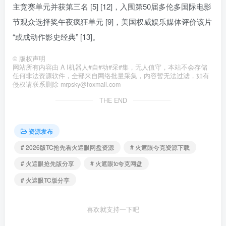
主竞赛单元并获第三名 [5] [12]，入围第50届多伦多国际电影
节观众选择奖午夜疯狂单元 [9]，美国权威娱乐媒体评价该片
“或成动作影史经典” [13]。
©
版权声明
网站所有内容由 A I机器人#自#动#采#集，无人值守，本站不会存储
任何非法资源软件，全部来自网络批量采集，内容暂无法过滤，如有
侵权请联系删除 mrpsky@foxmail.com
THE END
资源发布
# 2026版TC抢先看火遮眼网盘资源
# 火遮眼夸克资源下载
# 火遮眼抢先版分享
# 火遮眼tc夸克网盘
# 火遮眼TC版分享
喜欢就支持一下吧