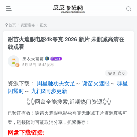
首页
资源发布
正文
谢苗火遮眼电影4k夸克 2026 新片 未删减高清在
线观看
黑衣大哥哥
5月18日 18:42发布
0
0
资源下载：
周星驰功夫女足
～
谢苗火遮眼
～
群星
闪耀时
～
九门2同步更新
👆👆网盘全能搜索,近期热门资源👆👆
已验证有效！谢苗火遮眼电影4k夸克无删减正片资源真实可
看，链接随时可能取消分享，抓紧保存！
网盘下载链接: