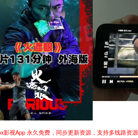
(3792)
ox影视App 永久免费，同步更新资源，支持多线路资