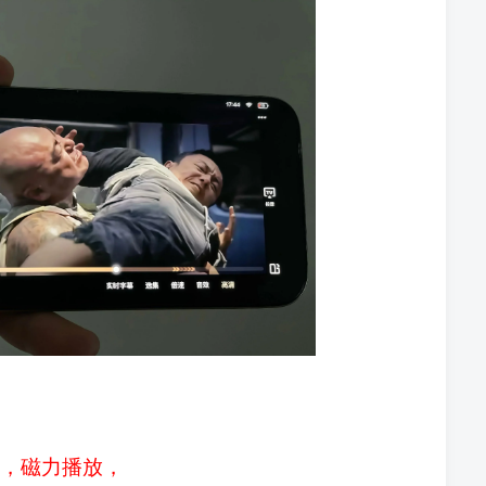
源，磁力播放，