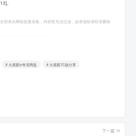
3]。
件，全部来自网络批量采集，内容暂无法过滤，如有侵权请联系删除
# 火遮眼tc夸克网盘
# 火遮眼TC版分享
下一篇