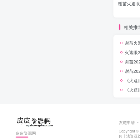
谢苗火遮眼
相关推
谢苗火
火遮眼2
谢苗2
谢苗2
《火遮眼
《火遮眼
友链申请
Copyright ©
皮皮资源网
何非法资源