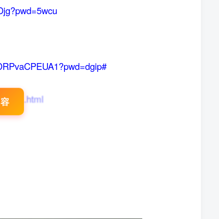
qDjg?pwd=5wcu
XLDRPvaCPEUA1?pwd=dgip#
1/nid/1.html
内容