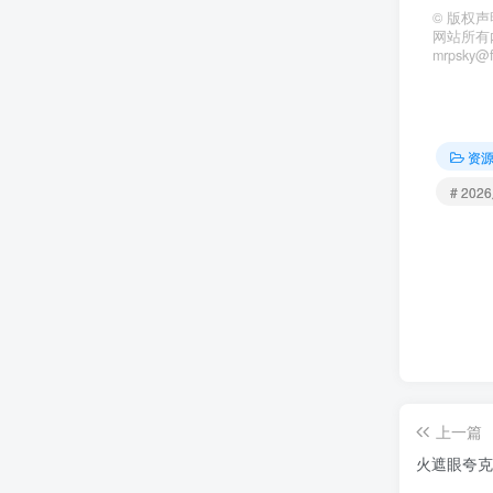
©
版权声
网站所有
mrpsky@f
资
# 20
上一篇
火遮眼夸克