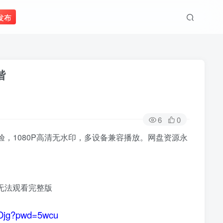
发布
谐
6
0
，1080P高清无水印，多设备兼容播放。网盘资源永
无法观看完整版
qDjg?pwd=5wcu