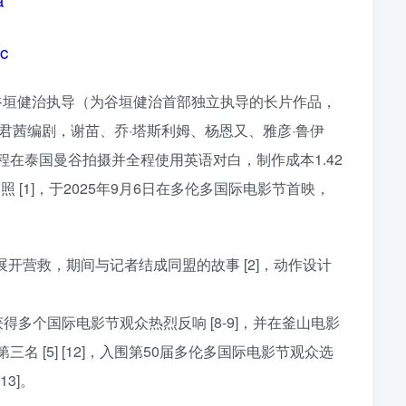
3c
片人、谷垣健治执导（为谷垣健治首部独立执导的长片作品，
岑君茜编剧，谢苗、乔·塔斯利姆、杨恩又、雅彦·鲁伊
，全程在泰国曼谷拍摄并全程使用英语对白，制作成本1.42
剧照 [1]，于2025年9月6日在多伦多国际电影节首映，
开营救，期间与记者结成同盟的故事 [2]，动作设计
期间获得多个国际电影节观众热烈反响 [8-9]，并在釜山电影
名 [5] [12]，入围第50届多伦多国际电影节观众选
3]。