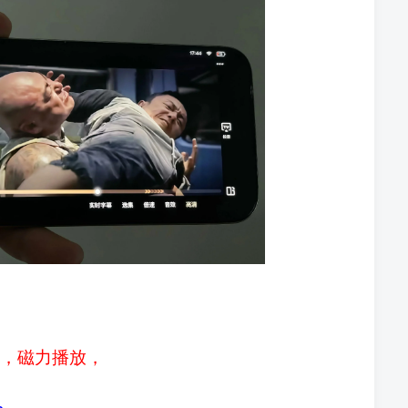
源，磁力播放，
a