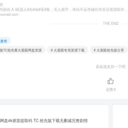
明
内容由 A I机器人#自#动#采#集，无人值守，本站不会存储任何非法资源软
oxmail.com
THE END
源发布
26版TC抢先看火遮眼网盘资源
# 火遮眼夸克资源下载
# 火遮眼抢先版分享
喜欢就支持一下吧
点赞
0
网盘4k谢苗提取码 TC 抢先版下载无删减完整剧情