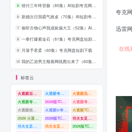
月落予君柔（60集）夸克网盘短剧下载
9
错付三年终登极（85集）AI短剧夸克网盘短剧下载
5
夸克网
我的乙游男主顺着网线爬出来了（60集）夸克网盘短剧下载
10
新婚次日我霸气掀桌（70集）AI短剧夸克网盘短剧下载
6
迅雷网
偷听古物心声我成捡漏大王（52集）AI短剧夸克网盘短剧下载
7
一拳打爆紫金石（81集）夸克网盘短剧下载
8
在线
月落予君柔（60集）夸克网盘短剧下载
9
我的乙游男主顺着网线爬出来了（60集）夸克网盘短剧下载
10
标签云
火遮眼百度网盘链接
火遮眼夸克网盘链接
火遮眼迅雷下载链接
(38546)
(38360)
(38360)
火遮眼夸克网盘下载
2026版TC抢先看火遮眼网盘资源
火遮眼夸克资源下载
(38358)
(36614)
(36513)
火遮眼抢先版分享
火遮眼tc夸克网盘
火遮眼TC版分享
(26868)
(26782)
(26782)
2026 火遮眼夸克网盘高清全集夸克网盘
2026版TC抢先看火遮眼迅雷下载
功夫女足夸克网盘下载
(9915)
(9876)
(8683)
功夫女足迅雷下载链接
功夫女足百度网盘链接
2026版TC抢先看火遮眼资源下载
(8683)
(8683)
(7