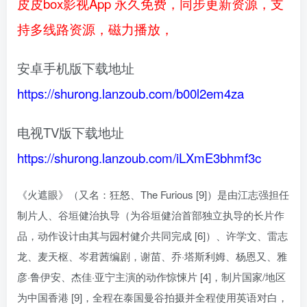
皮皮box影视App 永久免费，同步更新资源，支
持多线路资源，磁力播放，
安卓手机版下载地址
https://shurong.lanzoub.com/b00l2em4za
电视TV版下载地址
https://shurong.lanzoub.com/iLXmE3bhmf3c
《火遮眼》（又名：狂怒、The Furious [9]）是由江志强担任
制片人、谷垣健治执导（为谷垣健治首部独立执导的长片作
品，动作设计由其与园村健介共同完成 [6]）、许学文、雷志
龙、麦天枢、岑君茜编剧，谢苗、乔·塔斯利姆、杨恩又、雅
彦·鲁伊安、杰佳·亚宁主演的动作惊悚片 [4]，制片国家/地区
为中国香港 [9]，全程在泰国曼谷拍摄并全程使用英语对白，