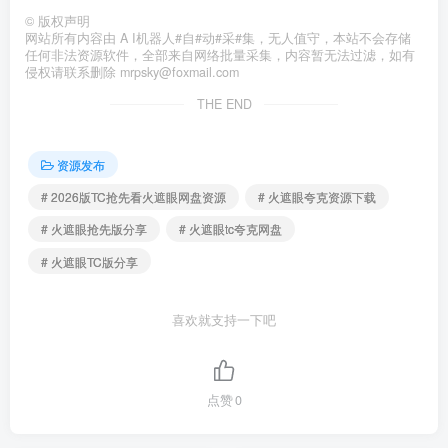
©
版权声明
网站所有内容由 A I机器人#自#动#采#集，无人值守，本站不会存储
任何非法资源软件，全部来自网络批量采集，内容暂无法过滤，如有
侵权请联系删除 mrpsky@foxmail.com
THE END
资源发布
# 2026版TC抢先看火遮眼网盘资源
# 火遮眼夸克资源下载
# 火遮眼抢先版分享
# 火遮眼tc夸克网盘
# 火遮眼TC版分享
喜欢就支持一下吧
点赞
0