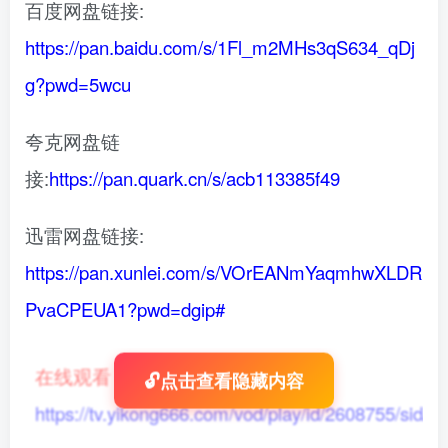
百度网盘链接:
https://pan.baidu.com/s/1Fl_m2MHs3qS634_qDj
g?pwd=5wcu
夸克网盘链
接:
https://pan.quark.cn/s/acb113385f49
迅雷网盘链接:
https://pan.xunlei.com/s/VOrEANmYaqmhwXLDR
PvaCPEUA1?pwd=dgip#
在线观看
：
🔓点击查看隐藏内容
https://tv.yikong666.com/vod/play/id/2608755/sid/1/