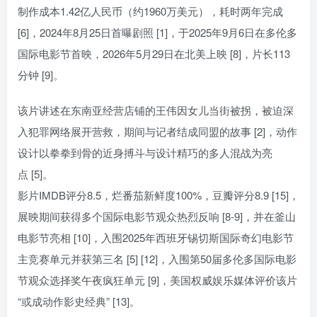
制作成本1.42亿人民币（约1960万美元），耗时两年完成
[6]，2024年8月25日首曝剧照 [1]，于2025年9月6日在多伦多
国际电影节首映，2026年5月29日在北美上映 [8]，片长113
分钟 [9]。
该片讲述在东南亚经营店铺的王伟因女儿当街被拐，被迫深
入犯罪网络展开营救，期间与记者结成同盟的故事 [2]，动作
设计以拳拳到骨的近身搏斗与设计精巧的多人混战为亮
点 [5]。
影片IMDB评分8.5，烂番茄新鲜度100%，豆瓣评分8.9 [15]，
展映期间获得多个国际电影节观众热烈反响 [8-9]，并在釜山
电影节亮相 [10]，入围2025年西班牙锡切斯国际奇幻电影节
主竞赛单元并获第三名 [5] [12]，入围第50届多伦多国际电影
节观众选择奖午夜疯狂单元 [9]，美国权威娱乐媒体评价该片
“或成动作影史经典” [13]。