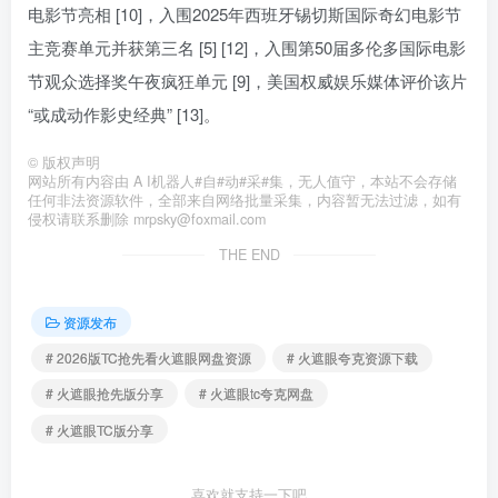
电影节亮相 [10]，入围2025年西班牙锡切斯国际奇幻电影节
主竞赛单元并获第三名 [5] [12]，入围第50届多伦多国际电影
节观众选择奖午夜疯狂单元 [9]，美国权威娱乐媒体评价该片
“或成动作影史经典” [13]。
©
版权声明
网站所有内容由 A I机器人#自#动#采#集，无人值守，本站不会存储
任何非法资源软件，全部来自网络批量采集，内容暂无法过滤，如有
侵权请联系删除 mrpsky@foxmail.com
THE END
资源发布
# 2026版TC抢先看火遮眼网盘资源
# 火遮眼夸克资源下载
# 火遮眼抢先版分享
# 火遮眼tc夸克网盘
# 火遮眼TC版分享
喜欢就支持一下吧