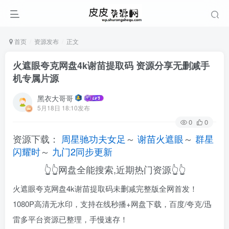
首页
资源发布
正文
火遮眼夸克网盘4k谢苗提取码 资源分享无删减手
机专属片源
黑衣大哥哥
5月18日 18:10发布
0
0
资源下载：
周星驰功夫女足
～
谢苗火遮眼
～
群星
闪耀时
～
九门2同步更新
👆👆网盘全能搜索,近期热门资源👆👆
火遮眼夸克网盘4k谢苗提取码未删减完整版全网首发！
1080P高清无水印，支持在线秒播+网盘下载，百度/夸克/迅
雷多平台资源已整理，手慢速存！