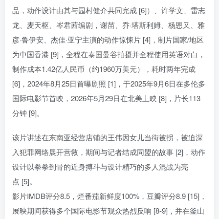
品，动作设计由其与园村健介共同完成 [6]）、许学文、雷志
龙、麦天枢、岑君茜编剧，谢苗、乔·塔斯利姆、杨恩又、雅
彦·鲁伊安、杰佳·亚宁主演的动作惊悚片 [4]，制片国家/地区
为中国香港 [9]，全程在泰国曼谷拍摄并全程使用英语对白，
制作成本1.42亿人民币（约1960万美元），耗时两年完成
[6]，2024年8月25日首曝剧照 [1]，于2025年9月6日在多伦多
国际电影节首映，2026年5月29日在北美上映 [8]，片长113
分钟 [9]。
该片讲述在东南亚经营店铺的王伟因女儿当街被拐，被迫深
入犯罪网络展开营救，期间与记者结成同盟的故事 [2]，动作
设计以拳拳到骨的近身搏斗与设计精巧的多人混战为亮
点 [5]。
影片IMDB评分8.5，烂番茄新鲜度100%，豆瓣评分8.9 [15]，
展映期间获得多个国际电影节观众热烈反响 [8-9]，并在釜山