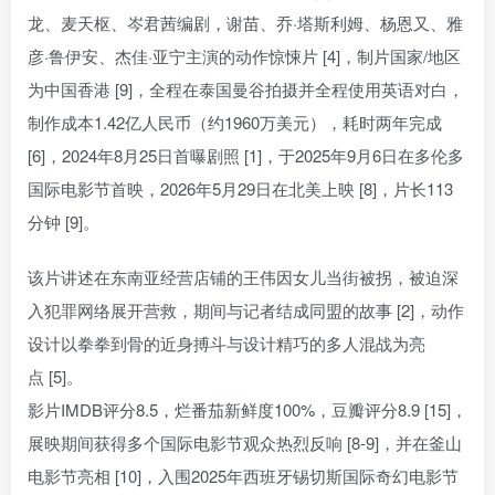
龙、麦天枢、岑君茜编剧，谢苗、乔·塔斯利姆、杨恩又、雅
彦·鲁伊安、杰佳·亚宁主演的动作惊悚片 [4]，制片国家/地区
为中国香港 [9]，全程在泰国曼谷拍摄并全程使用英语对白，
制作成本1.42亿人民币（约1960万美元），耗时两年完成
[6]，2024年8月25日首曝剧照 [1]，于2025年9月6日在多伦多
国际电影节首映，2026年5月29日在北美上映 [8]，片长113
分钟 [9]。
该片讲述在东南亚经营店铺的王伟因女儿当街被拐，被迫深
入犯罪网络展开营救，期间与记者结成同盟的故事 [2]，动作
设计以拳拳到骨的近身搏斗与设计精巧的多人混战为亮
点 [5]。
影片IMDB评分8.5，烂番茄新鲜度100%，豆瓣评分8.9 [15]，
展映期间获得多个国际电影节观众热烈反响 [8-9]，并在釜山
电影节亮相 [10]，入围2025年西班牙锡切斯国际奇幻电影节