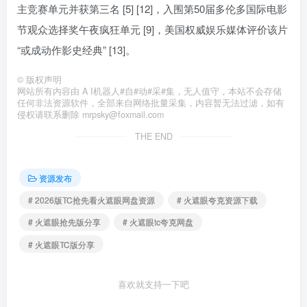
主竞赛单元并获第三名 [5] [12]，入围第50届多伦多国际电影
节观众选择奖午夜疯狂单元 [9]，美国权威娱乐媒体评价该片
“或成动作影史经典” [13]。
©
版权声明
网站所有内容由 A I机器人#自#动#采#集，无人值守，本站不会存储
任何非法资源软件，全部来自网络批量采集，内容暂无法过滤，如有
侵权请联系删除 mrpsky@foxmail.com
THE END
资源发布
# 2026版TC抢先看火遮眼网盘资源
# 火遮眼夸克资源下载
# 火遮眼抢先版分享
# 火遮眼tc夸克网盘
# 火遮眼TC版分享
喜欢就支持一下吧