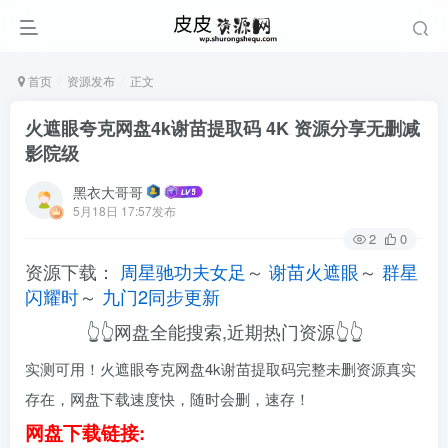
首页
资源发布
正文
火遮眼夸克网盘4k谢苗提取码 4K 资源分享无删减
影院级
黑衣大哥哥
5月18日 17:57发布
2
0
资源下载：
周星驰功夫女足
～
谢苗火遮眼
～
群星
闪耀时
～
九门2同步更新
👆👆网盘全能搜索,近期热门资源👆👆
实测可用！火遮眼夸克网盘4k谢苗提取码完整未删资源真实
存在，网盘下载速度快，随时会删，速存！
网盘下载链接: