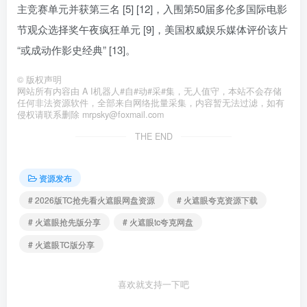
主竞赛单元并获第三名 [5] [12]，入围第50届多伦多国际电影
节观众选择奖午夜疯狂单元 [9]，美国权威娱乐媒体评价该片
“或成动作影史经典” [13]。
©
版权声明
网站所有内容由 A I机器人#自#动#采#集，无人值守，本站不会存储
任何非法资源软件，全部来自网络批量采集，内容暂无法过滤，如有
侵权请联系删除 mrpsky@foxmail.com
THE END
资源发布
# 2026版TC抢先看火遮眼网盘资源
# 火遮眼夸克资源下载
# 火遮眼抢先版分享
# 火遮眼tc夸克网盘
# 火遮眼TC版分享
喜欢就支持一下吧