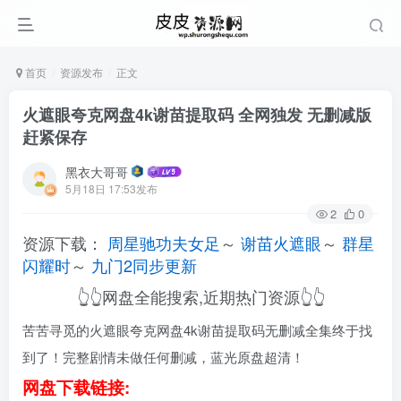
首页
资源发布
正文
火遮眼夸克网盘4k谢苗提取码 全网独发 无删减版
赶紧保存
黑衣大哥哥
5月18日 17:53发布
2
0
资源下载：
周星驰功夫女足
～
谢苗火遮眼
～
群星
闪耀时
～
九门2同步更新
👆👆网盘全能搜索,近期热门资源👆👆
苦苦寻觅的火遮眼夸克网盘4k谢苗提取码无删减全集终于找
到了！完整剧情未做任何删减，蓝光原盘超清！
网盘下载链接: