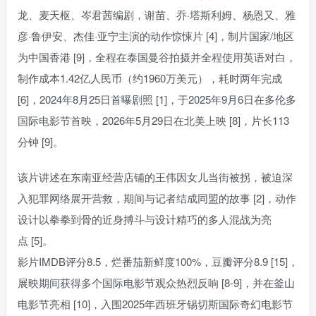
龙、麦天枢、岑君茜编剧，谢苗、乔·塔斯利姆、杨恩又、雅
彦·鲁伊安、杰佳·亚宁主演的动作惊悚片 [4]，制片国家/地区
为中国香港 [9]，全程在泰国曼谷拍摄并全程使用英语对白，
制作成本1.42亿人民币（约1960万美元），耗时两年完成
[6]，2024年8月25日首曝剧照 [1]，于2025年9月6日在多伦多
国际电影节首映，2026年5月29日在北美上映 [8]，片长113
分钟 [9]。
该片讲述在东南亚经营店铺的王伟因女儿当街被拐，被迫深
入犯罪网络展开营救，期间与记者结成同盟的故事 [2]，动作
设计以拳拳到骨的近身搏斗与设计精巧的多人混战为亮
点 [5]。
影片IMDB评分8.5，烂番茄新鲜度100%，豆瓣评分8.9 [15]，
展映期间获得多个国际电影节观众热烈反响 [8-9]，并在釜山
电影节亮相 [10]，入围2025年西班牙锡切斯国际奇幻电影节