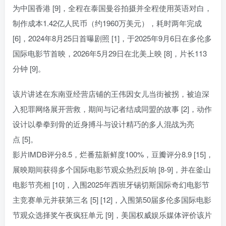
为中国香港 [9]，全程在泰国曼谷拍摄并全程使用英语对白，
制作成本1.42亿人民币（约1960万美元），耗时两年完成
[6]，2024年8月25日首曝剧照 [1]，于2025年9月6日在多伦多
国际电影节首映，2026年5月29日在北美上映 [8]，片长113
分钟 [9]。
该片讲述在东南亚经营店铺的王伟因女儿当街被拐，被迫深
入犯罪网络展开营救，期间与记者结成同盟的故事 [2]，动作
设计以拳拳到骨的近身搏斗与设计精巧的多人混战为亮
点 [5]。
影片IMDB评分8.5，烂番茄新鲜度100%，豆瓣评分8.9 [15]，
展映期间获得多个国际电影节观众热烈反响 [8-9]，并在釜山
电影节亮相 [10]，入围2025年西班牙锡切斯国际奇幻电影节
主竞赛单元并获第三名 [5] [12]，入围第50届多伦多国际电影
节观众选择奖午夜疯狂单元 [9]，美国权威娱乐媒体评价该片