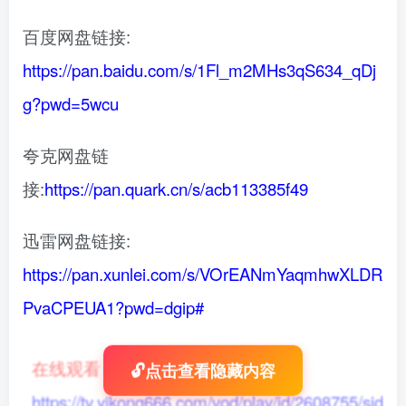
百度网盘链接:
https://pan.baidu.com/s/1Fl_m2MHs3qS634_qDj
g?pwd=5wcu
夸克网盘链
接:
https://pan.quark.cn/s/acb113385f49
迅雷网盘链接:
https://pan.xunlei.com/s/VOrEANmYaqmhwXLDR
PvaCPEUA1?pwd=dgip#
在线观看
：
🔓点击查看隐藏内容
https://tv.yikong666.com/vod/play/id/2608755/sid/1/