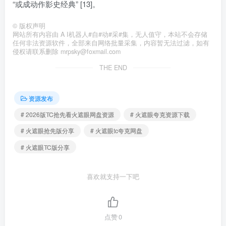
“或成动作影史经典” [13]。
©
版权声明
网站所有内容由 A I机器人#自#动#采#集，无人值守，本站不会存储
任何非法资源软件，全部来自网络批量采集，内容暂无法过滤，如有
侵权请联系删除 mrpsky@foxmail.com
THE END
资源发布
# 2026版TC抢先看火遮眼网盘资源
# 火遮眼夸克资源下载
# 火遮眼抢先版分享
# 火遮眼tc夸克网盘
# 火遮眼TC版分享
喜欢就支持一下吧
点赞
0