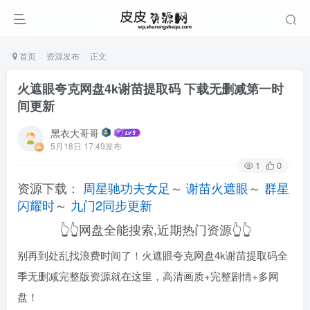
首页
资源发布
正文
火遮眼夸克网盘4k谢苗提取码 下载无删减第一时
间更新
黑衣大哥哥
5月18日 17:49发布
1
0
资源下载：
周星驰功夫女足
～
谢苗火遮眼
～
群星
闪耀时
～
九门2同步更新
👆👆网盘全能搜索,近期热门资源👆👆
别再到处乱找浪费时间了！火遮眼夸克网盘4k谢苗提取码全
季无删减完整版资源就在这里，高清画质+完整剧情+多网
盘！