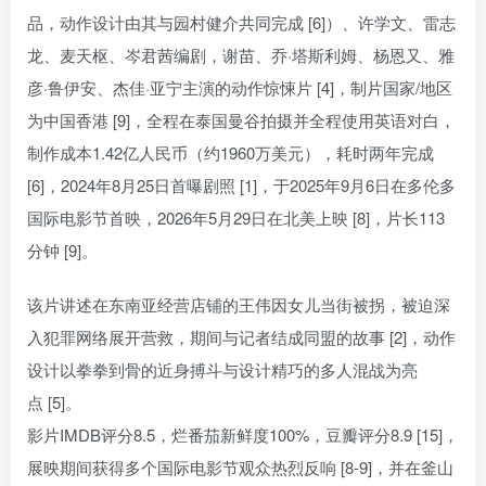
品，动作设计由其与园村健介共同完成 [6]）、许学文、雷志
龙、麦天枢、岑君茜编剧，谢苗、乔·塔斯利姆、杨恩又、雅
彦·鲁伊安、杰佳·亚宁主演的动作惊悚片 [4]，制片国家/地区
为中国香港 [9]，全程在泰国曼谷拍摄并全程使用英语对白，
制作成本1.42亿人民币（约1960万美元），耗时两年完成
[6]，2024年8月25日首曝剧照 [1]，于2025年9月6日在多伦多
国际电影节首映，2026年5月29日在北美上映 [8]，片长113
分钟 [9]。
该片讲述在东南亚经营店铺的王伟因女儿当街被拐，被迫深
入犯罪网络展开营救，期间与记者结成同盟的故事 [2]，动作
设计以拳拳到骨的近身搏斗与设计精巧的多人混战为亮
点 [5]。
影片IMDB评分8.5，烂番茄新鲜度100%，豆瓣评分8.9 [15]，
展映期间获得多个国际电影节观众热烈反响 [8-9]，并在釜山