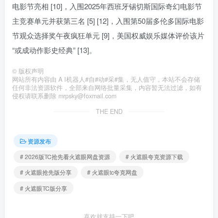
电影节亮相 [10]，入围2025年西班牙锡切斯国际奇幻电影节
主竞赛单元并获第三名 [5] [12]，入围第50届多伦多国际电影
节观众选择奖午夜疯狂单元 [9]，美国权威娱乐媒体评价该片
“或成动作影史经典” [13]。
©
版权声明
网站所有内容由 A I机器人#自#动#采#集，无人值守，本站不会存储
任何非法资源软件，全部来自网络批量采集，内容暂无法过滤，如有
侵权请联系删除 mrpsky@foxmail.com
THE END
资源发布
# 2026版TC抢先看火遮眼网盘资源
# 火遮眼夸克资源下载
# 火遮眼抢先版分享
# 火遮眼tc夸克网盘
# 火遮眼TC版分享
喜欢就支持一下吧