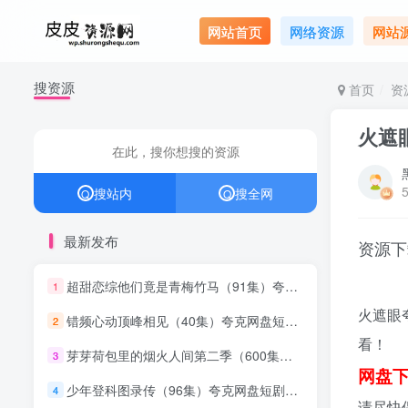
网站首页
网络资源
网站
搜资源
最新发布
首页
资
火遮
超甜恋综他们竟是青梅竹马（91集）夸克网盘短剧下载
1
错频心动顶峰相见（40集）夸克网盘短剧下载
2
搜站内
搜全网
Q
Q
芽芽荷包里的烟火人间第二季（600集全）夸克网盘短剧下载
3
少年登科图录传（96集）夸克网盘短剧下载
4
最新发布
资源
少年登科图录传第二季（80集）夸克网盘短剧下载
5
超甜恋综他们竟是青梅竹马（91集）夸克网盘短剧下载
1
皇妃来自地府第一季（120集）夸克网盘短剧下载
6
火遮眼
错频心动顶峰相见（40集）夸克网盘短剧下载
2
看！
我的老婆才不是什么恶毒女配（58集）夸克网盘短剧下载
7
芽芽荷包里的烟火人间第二季（600集全）夸克网盘短剧下载
3
网盘下
万人迷女配我的内心戏藏不住了（144集）夸克网盘短剧下载
8
少年登科图录传（96集）夸克网盘短剧下载
4
请尽快