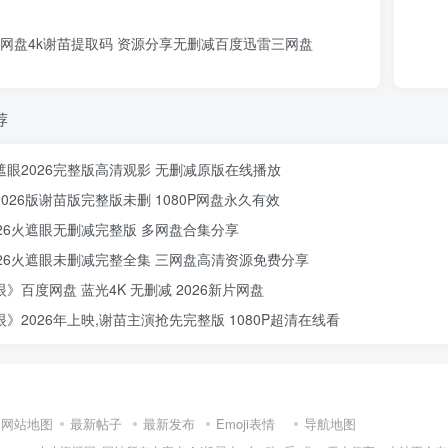
网盘4k谢苗提取码 资源分享无删减百度迅雷三网盘
荐
遮眼2026完整版高清观影 无删减原版在线播放
026版谢苗版完整版未删 1080P网盘永久有效
026火遮眼无删减完整版 多网盘合集分享
026火遮眼未删减完整全集 三网盘高清资源免费分享
》百度网盘 蓝光4K 无删减 2026新片网盘
》2026年上映,谢苗主演抢先完整版 1080P超清在线看
网站地图
最新帖子
最新发布
Emoji表情
导航地图