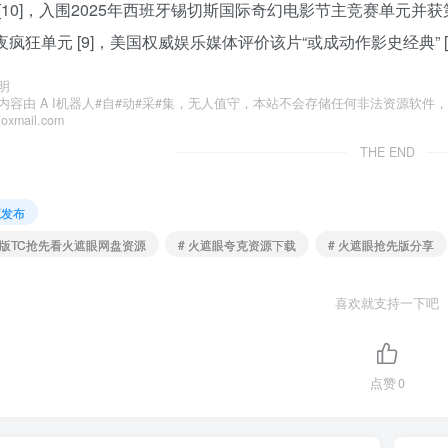
[10]，入围2025年西班牙锡切斯国际奇幻电影节主竞赛单元并获第三
疯狂单元 [9]，美国权威娱乐媒体评价该片“或成动作影史经典” [1
明
内容由 A I机器人#自#动#采#集，无人值守，本站不会存储任何非法资源软
oxmail.com
THE END
源发布
26版TC抢先看火遮眼网盘资源
# 火遮眼夸克资源下载
# 火遮眼抢先版分享
喜欢就支持一下吧
点赞
0