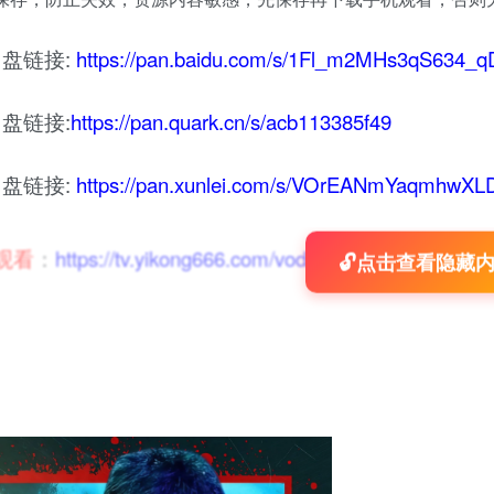
盘链接:
https://pan.baidu.com/s/1Fl_m2MHs3qS634_
盘链接:
https://pan.quark.cn/s/acb113385f49
盘链接:
https://pan.xunlei.com/s/VOrEANmYaqmhw
观看
：
https://tv.yikong666.com/vod/play/id/2608755/sid/
🔓点击查看隐藏
351)