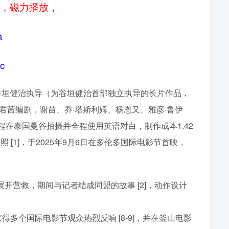
源，磁力播放，
a
3c
片人、谷垣健治执导（为谷垣健治首部独立执导的长片作品，
岑君茜编剧，谢苗、乔·塔斯利姆、杨恩又、雅彦·鲁伊
，全程在泰国曼谷拍摄并全程使用英语对白，制作成本1.42
剧照 [1]，于2025年9月6日在多伦多国际电影节首映，
开营救，期间与记者结成同盟的故事 [2]，动作设计
期间获得多个国际电影节观众热烈反响 [8-9]，并在釜山电影