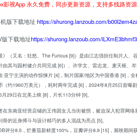
ox影视App 永久免费，同步更新资源，支持多线路资
手机版下载地址
https://shurong.lanzoub.com/b00l2em4z
V版下载地址
https://shurong.lanzoub.com/iLXmE3bhmf
眼》（又名：狂怒、The Furious [9]）是由江志强担任制
计由其与园村健介共同完成 [6]）、许学文、雷志龙、麦天枢、
佳·亚宁主演的动作惊悚片 [4]，制片国家/地区为中国香港 [9]
（约1960万美元），耗时两年完成 [6]，2024年8月25日首曝
年5月29日在北美上映 [8]，片长113分钟 [9]。
述在东南亚经营店铺的王伟因女儿当街被拐，被迫深入犯罪网络展
到骨的近身搏斗与设计精巧的多人混战为亮点 [5]。
DB评分8.5，烂番茄新鲜度100%，豆瓣评分8.9 [15]，展映