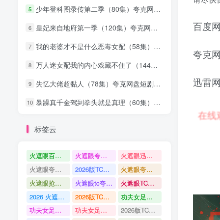
失忆大佬超黏人（78集）夸克网盘短剧下载
9
少年登科图录传第二季（80集）夸克网盘短剧下载
5
暴躁真千金驾到拳头就是真理（60集）夸克网盘短剧下载
10
百度网
皇妃来自地府第一季（120集）夸克网盘短剧下载
6
我的老婆才不是什么恶毒女配（58集）夸克网盘短剧下载
7
夸克网
万人迷女配我的内心戏藏不住了（144集）夸克网盘短剧下载
8
迅雷网
失忆大佬超黏人（78集）夸克网盘短剧下载
9
暴躁真千金驾到拳头就是真理（60集）夸克网盘短剧下载
10
在线
标签云
火遮眼百度网盘链接
火遮眼夸克网盘链接
火遮眼迅雷下载链接
(38546)
(38360)
(38360)
火遮眼夸克网盘下载
2026版TC抢先看火遮眼网盘资源
火遮眼夸克资源下载
(38358)
(36614)
(36513)
火遮眼抢先版分享
火遮眼tc夸克网盘
火遮眼TC版分享
(26868)
(26782)
(26782)
2026 火遮眼夸克网盘高清全集夸克网盘
2026版TC抢先看火遮眼迅雷下载
功夫女足夸克网盘下载
(9915)
(9876)
(8683)
功夫女足迅雷下载链接
功夫女足百度网盘链接
2026版TC抢先看火遮眼资源下载
(8683)
(8683)
(7