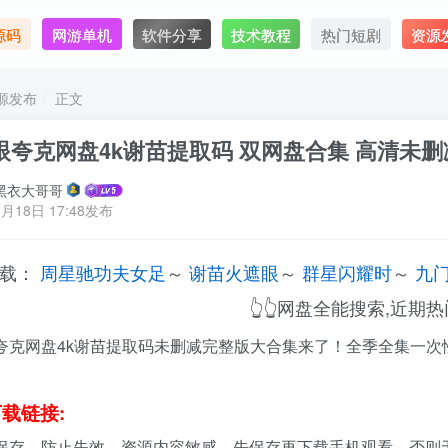
源码
网游单机
软件分享
技术教程
热门短剧
资源
源发布
正文
眼夸克网盘4k谢苗提取码 双网盘合集 高清未
黑衣大哥哥
5月18日 17:48发布
下载：
周星驰功夫女足
～
谢苗火遮眼
～
群星闪耀时
～
九
👆👆网盘全能搜索,近期热门
夸克网盘4k谢苗提取码未删减完整版大合集来了！全季全集一次性
载链接:
保存，防止失效，资源内容敏感，先保存再下载手机观看，否则