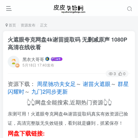
首页
资源发布
正文
火遮眼夸克网盘4k谢苗提取码 无删减原声 1080P
高清在线收看
黑衣大哥哥
5月18日 17:40发布
3
0
资源下载：
周星驰功夫女足
～
谢苗火遮眼
～
群星
闪耀时
～
九门2同步更新
👆👆网盘全能搜索,近期热门资源👆👆
亲测可用！火遮眼夸克网盘4k谢苗提取码真实有效资源已验
证，高清完整版无失效链接，看到就是赚到，抓紧保存！
网盘下载链接: