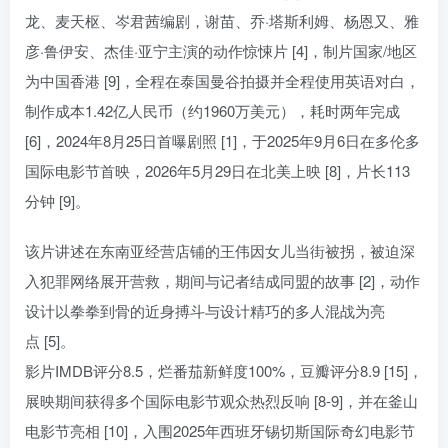
龙、麦天枢、岑君茜编剧，谢苗、乔·塔斯利姆、杨恩又、雅
彦·鲁伊安、杰佳·亚宁主演的动作惊悚片 [4]，制片国家/地区
为中国香港 [9]，全程在泰国曼谷拍摄并全程使用英语对白，
制作成本1.42亿人民币（约1960万美元），耗时两年完成
[6]，2024年8月25日首曝剧照 [1]，于2025年9月6日在多伦多
国际电影节首映，2026年5月29日在北美上映 [8]，片长113
分钟 [9]。
该片讲述在东南亚经营店铺的王伟因女儿当街被拐，被迫深
入犯罪网络展开营救，期间与记者结成同盟的故事 [2]，动作
设计以拳拳到骨的近身搏斗与设计精巧的多人混战为亮
点 [5]。
影片IMDB评分8.5，烂番茄新鲜度100%，豆瓣评分8.9 [15]，
展映期间获得多个国际电影节观众热烈反响 [8-9]，并在釜山
电影节亮相 [10]，入围2025年西班牙锡切斯国际奇幻电影节