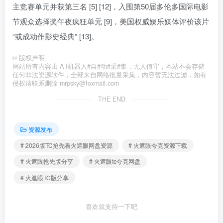
主竞赛单元并获第三名 [5] [12]，入围第50届多伦多国际电影
节观众选择奖午夜疯狂单元 [9]，美国权威娱乐媒体评价该片
“或成动作影史经典” [13]。
©
版权声明
网站所有内容由 A I机器人#自#动#采#集，无人值守，本站不会存储
任何非法资源软件，全部来自网络批量采集，内容暂无法过滤，如有
侵权请联系删除 mrpsky@foxmail.com
THE END
资源发布
# 2026版TC抢先看火遮眼网盘资源
# 火遮眼夸克资源下载
# 火遮眼抢先版分享
# 火遮眼tc夸克网盘
# 火遮眼TC版分享
喜欢就支持一下吧